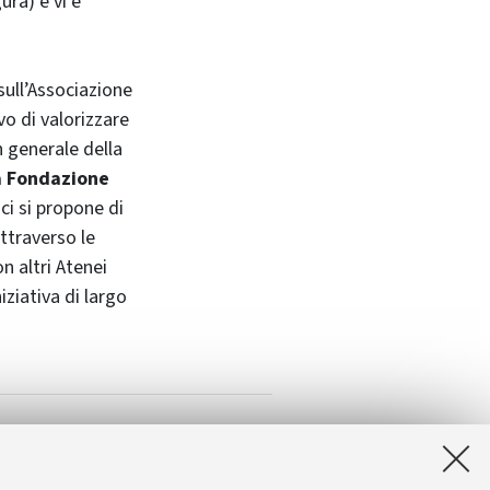
ura) e vi è
sull’Associazione
ivo di valorizzare
in generale della
la Fondazione
 ci si propone di
ttraverso le
on altri Atenei
iziativa di largo