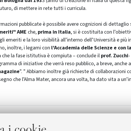
di Bologna dal 193
3 (anno di creazione in Italia di questa fig
uturo, di mettere in rete tutti i curricula.
rmazioni pubblicate è possibile avere cognizioni di dettaglio 
meriti" AME
che,
prima in Italia
, si è costituita con l’obiett
li emeriti e la loro visibilità all’interno dell’Università e più 
no, inoltre, i legami con
l’Accademia delle Scienze e con 
a che la fase istitutiva è compiuta – conclude il
prof. Zucchi
-
ramma di iniziative che verrà reso pubblico, a breve, anche a
agazine
". " Abbiamo inoltre già richieste di collaborazioni c
segno che l’Alma Mater, ancora una volta, ha dato vita a un’in
ri emeriti
a i cookie