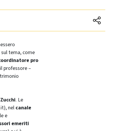
lessero
i sul tema, come
 coordinatore pro
il professore –
atrimonio
 Zucchi
. Le
t), nel
canale
le e
ssori emeriti