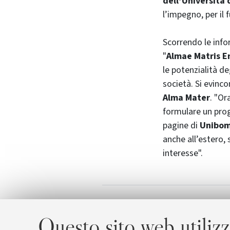
dell’Università 
l’impegno, per il f
Scorrendo le info
"
Almae Matris E
le potenzialità deg
società. Si evinco
Alma Mater
. "Or
formulare un prog
pagine di
Unibom
anche all’estero, 
interesse".
Pagine professo
Allegati
Questo sito web utilizz