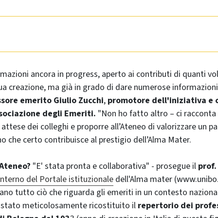
rmazioni ancora in progress, aperto ai contributi di quanti vo
sua creazione, ma già in grado di dare numerose informazion
sore emerito Giulio Zucchi
,
promotore dell'iniziativa e
sociazione degli Emeriti.
"Non ho fatto altro – ci racconta 
 attese dei colleghi e proporre all’Ateneo di valorizzare un p
o che certo contribuisce al prestigio dell’Alma Mater.
’Ateneo?
"E' stata pronta e collaborativa" - prosegue il
prof.
interno del Portale istituzionale
dell'Alma mater (www.unibo.i
tano tutto ciò che riguarda gli emeriti in un contesto naziona
' stato meticolosamente ricostituito il
repertorio dei profe