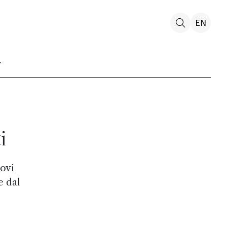
EN
i
uovi
e dal