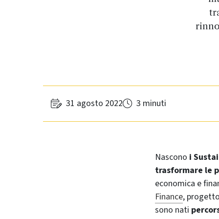
tr
rinno
31 agosto 2022
3 minuti
Nascono
i Susta
trasformare le p
economica e finan
Finance
, progett
sono nati
percors