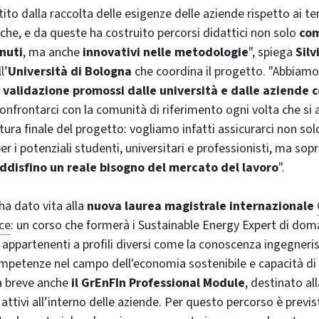
tito dalla raccolta delle esigenze delle aziende rispetto ai te
iche, e da queste ha costruito percorsi didattici non solo
com
nuti
, ma anche
innovativi nelle metodologie
", spiega
Sil
l’
Università di Bologna
che coordina il progetto. "Abbiamo 
i validazione promossi dalle università e dalle aziende 
nfrontarci con la comunità di riferimento ogni volta che si
ttura finale del progetto: vogliamo infatti assicurarci non so
er i potenziali studenti, universitari e professionisti, ma sop
ddisfino un reale bisogno del mercato del lavoro
".
a dato vita alla
nuova laurea magistrale internazionale
ce
: un corso che formerà i Sustainable Energy Expert di do
appartenenti a profili diversi come la conoscenza ingegnerist
mpetenze nel campo dell'economia sostenibile e capacità di
 a breve anche
il GrEnFIn Professional Module
, destinato al
 attivi all’interno delle aziende. Per questo percorso è previs