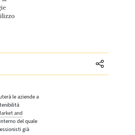
gie
ilizzo
uterà le aziende a
enibilità
Market and
’interno del quale
essionisti già