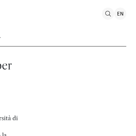
EN
per
sità di
 la