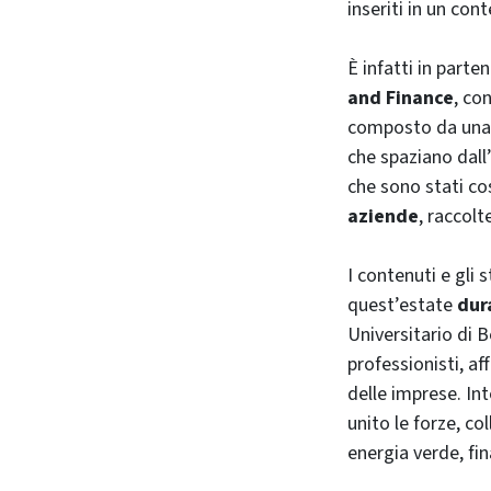
inseriti in un con
È infatti in parte
and Finance
, co
composto da una se
che spaziano dall
che sono stati co
aziende
, raccolt
I contenuti e gli 
quest’estate
dur
Universitario di B
professionisti, a
delle imprese. In
unito le forze, c
energia verde, fin