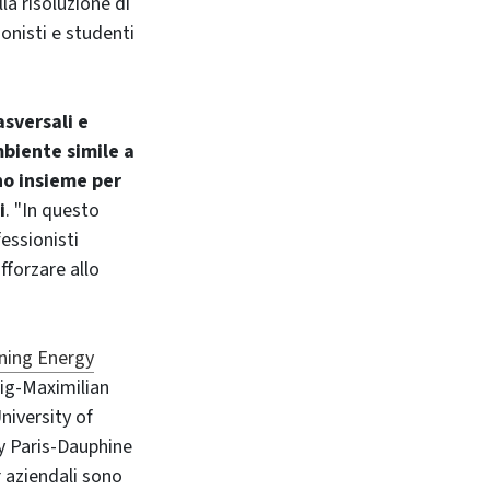
la risoluzione di
onisti e studenti
sversali e
biente simile a
no insieme per
i
. "In questo
essionisti
fforzare allo
ning Energy
wig-Maximilian
niversity of
ty Paris-Dauphine
r aziendali sono