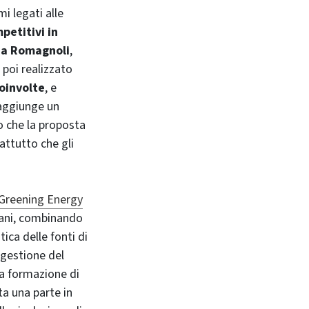
mi legati alle
petitivi in
via Romagnoli
,
poi realizzato
coinvolte
, e
 aggiunge un
lo che la proposta
rattutto che gli
Greening Energy
mani, combinando
ica delle fonti di
 gestione del
la formazione di
ta una parte in