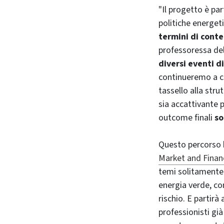
"Il progetto è par
politiche energet
termini di conte
professoressa del
diversi eventi d
continueremo a co
tassello alla stru
sia accattivante p
outcome finali
so
Questo percorso h
Market and Finan
temi solitamente 
energia verde, co
rischio. E partirà
professionisti già