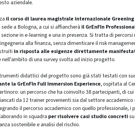
testo aziendale.
nza
il corso di laurea magistrale internazionale Greenin
n sede a Bologna, a cui si affiancherà
il GrEnFIn Professiona
zione in e-learning e una in presenza. Si tratta di percorsi m
’ingegneria alla finanza, senza dimenticare il risk manageme
struiti
in risposta alle esigenze direttamente manifesta
e nell’ambito di una survey svolta ad inizio progetto.
strumenti didattici del progetto sono già stati testati con s
ante la GrEnFIn Full Immersion Experience
, ospitata al C
ertinoro: un percorso che ha coinvolto 38 partecipanti, di cui
ffiancati da 12 trainer provenienti sia dal settore accademic
tegrando il percorso accademico con quello professionale, i 
ollaborando in squadra
per risolvere casi studio concreti
su 
anza sostenibile e analisi del rischio.