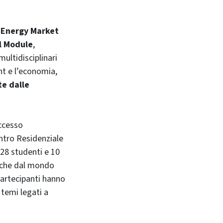
g Energy Market
l Module
,
ultidisciplinari
nt e l’economia,
te dalle
uccesso
entro Residenziale
 28 studenti e 10
o che dal mondo
partecipanti hanno
temi legati a