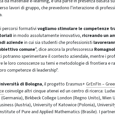
 da materiale e-learning, e una parte in presenza basata sul
erso lavori di gruppo, che prevedono l’interazione di professi
a.
i percorsi formativi
vogliamo stimolare le competenze tra
oriali
in modo assolutamente innovativo,
ricreando un am
ndi aziende
in cui sia studenti che professionisti
lavoreran
obiettivo comune
", dice ancora la professoressa
Romagnol
i potranno sperimentare il contesto aziendale, mentre i prof
re le loro conoscenze su temi e metodologie di frontiera e ra
oro competenze di leadership".
niversità di Bologna
, il progetto Erasmus+
GrEnFIn – Gree
ce
coinvolge altri cinque atenei ed un centro di ricerca: Lud
 (Germania), Birkbeck College London (Regno Unito), Wien U
iness (Austria), University of Katowice (Polonia), Universi
Institute of Pure and Applied Mathematics (Brasile). I partne