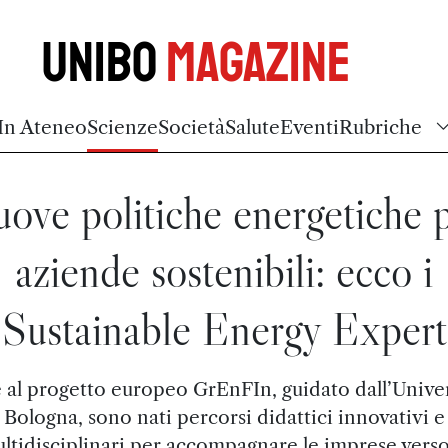
Unibo
Magazine
In Ateneo
Scienze
Società
Salute
Eventi
Rubriche
ove politiche energetiche 
aziende sostenibili: ecco i
Sustainable Energy Expert
 al progetto europeo GrEnFIn, guidato dall’Univer
Bologna, sono nati percorsi didattici innovativi e
ltidisciplinari per accompagnare le imprese verso