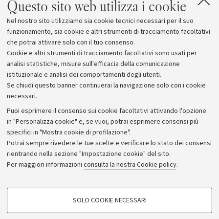
Questo sito web utilizza i cookie
Nel nostro sito utilizziamo sia cookie tecnici necessari per il suo
funzionamento, sia cookie e altri strumenti di tracciamento facoltativi
che potrai attivare solo con il tuo consenso.
Cookie e altri strumenti di tracciamento facoltativi sono usati per
analisi statistiche, misure sull'efficacia della comunicazione
istituzionale e analisi dei comportamenti degli utenti.
Se chiudi questo banner continuerai la navigazione solo con i cookie
necessari.
Archivio
Puoi esprimere il consenso sui cookie facoltativi attivando l'opzione
in "Personalizza cookie" e, se vuoi, potrai esprimere consensi più
Comunicati stampa
specifici in "Mostra cookie di profilazione".
Redazione
Potrai sempre rivedere le tue scelte e verificare lo stato dei consensi
rientrando nella sezione "Impostazione cookie" del sito.
Rassegna stampa
Per maggiori informazioni
consulta la nostra Cookie policy
.
Seguici su:
COOKIE DI PROFILAZIONE - FACOLTATIVI
SOLO COOKIE NECESSARI
Si tratta di cookie utilizzati per analizzare le caratteristiche della navigazione
degli utenti, creare profili in base al loro comportamento sul sito, per analisi