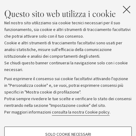
Questo sito web utilizza i cookie
Nel nostro sito utilizziamo sia cookie tecnici necessari per il suo
funzionamento, sia cookie e altri strumenti di tracciamento facoltativi
che potrai attivare solo con il tuo consenso.
Cookie e altri strumenti di tracciamento facoltativi sono usati per
analisi statistiche, misure sull'efficacia della comunicazione
istituzionale e analisi dei comportamenti degli utenti.
Se chiudi questo banner continuerai la navigazione solo con i cookie
necessari.
Archivio
Puoi esprimere il consenso sui cookie facoltativi attivando l'opzione
in "Personalizza cookie" e, se vuoi, potrai esprimere consensi più
Comunicati stampa
specifici in "Mostra cookie di profilazione".
Redazione
Potrai sempre rivedere le tue scelte e verificare lo stato dei consensi
rientrando nella sezione "Impostazione cookie" del sito.
Rassegna stampa
Per maggiori informazioni
consulta la nostra Cookie policy
.
Seguici su:
COOKIE DI PROFILAZIONE - FACOLTATIVI
SOLO COOKIE NECESSARI