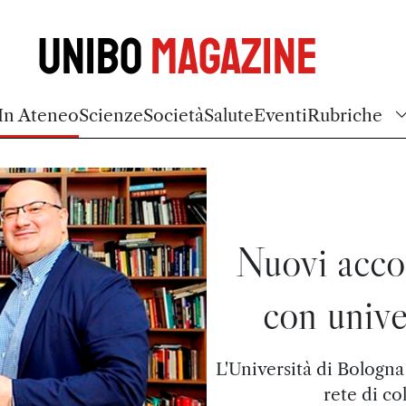
Unibo
Magazine
In Ateneo
Scienze
Società
Salute
Eventi
Rubriche
Nuovi acco
con unive
L'Università di Bologna
rete di co