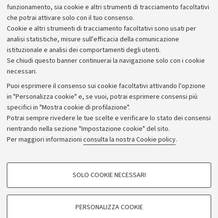
funzionamento, sia cookie e altri strumenti di tracciamento facoltativi
che potrai attivare solo con il tuo consenso.
Cookie e altri strumenti di tracciamento facoltativi sono usati per
analisi statistiche, misure sull'efficacia della comunicazione
istituzionale e analisi dei comportamenti degli utenti.
Se chiudi questo banner continuerai la navigazione solo con i cookie
necessari.
Archivio
Puoi esprimere il consenso sui cookie facoltativi attivando l'opzione
in "Personalizza cookie" e, se vuoi, potrai esprimere consensi più
Comunicati stampa
specifici in "Mostra cookie di profilazione".
Redazione
Potrai sempre rivedere le tue scelte e verificare lo stato dei consensi
rientrando nella sezione "Impostazione cookie" del sito.
Rassegna stampa
Per maggiori informazioni
consulta la nostra Cookie policy
.
Seguici su:
COOKIE DI PROFILAZIONE - FACOLTATIVI
SOLO COOKIE NECESSARI
Si tratta di cookie utilizzati per analizzare le caratteristiche della navigazione
degli utenti, creare profili in base al loro comportamento sul sito, per analisi
di marketing.
PERSONALIZZA COOKIE
© Copyright 2026 - ALMA MATER STUDIORUM - Università di
Mostra cookie di profilazione