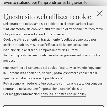
evento italiano per l’imprenditorialità giovanile.
Questo sito web utilizza i cookie
Per partecipare allo StartUp Day è ancora possibile
iscriversi all'evento come Partner, Supporter o Startup o
Nel nostro sito utilizziamo sia cookie tecnici necessari per il suo
proponendo un talk formativo. Per informazioni è
funzionamento, sia cookie e altri strumenti di tracciamento facoltativi
possibile scrivere a
startupday@unibo.it
che potrai attivare solo con il tuo consenso.
Cookie e altri strumenti di tracciamento facoltativi sono usati per
analisi statistiche, misure sull'efficacia della comunicazione
istituzionale e analisi dei comportamenti degli utenti.
Se chiudi questo banner continuerai la navigazione solo con i cookie
necessari.
Archivio
Puoi esprimere il consenso sui cookie facoltativi attivando l'opzione
in "Personalizza cookie" e, se vuoi, potrai esprimere consensi più
Comunicati stampa
specifici in "Mostra cookie di profilazione".
Redazione
Potrai sempre rivedere le tue scelte e verificare lo stato dei consensi
rientrando nella sezione "Impostazione cookie" del sito.
Rassegna stampa
Per maggiori informazioni
consulta la nostra Cookie policy
.
Seguici su: