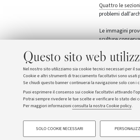
Quattro le sezion
problemi dall'arc
Le immagini prove
sculture conservat
artisti locali in a
Questo sito web utilizz
Zeri, poiché rigu
possedeva una d
Nel nostro sito utilizziamo sia cookie tecnici necessari per il 
Cookie e altri strumenti di tracciamento facoltativi sono usati p
Se chiudi questo banner continuerai la navigazione solo con i 
Puoi esprimere il consenso sui cookie facoltativi attivando l'op
Potrai sempre rivedere le tue scelte e verificare lo stato dei 
Archivio
Comunicati stampa
Redazione
Rassegna 
Per maggiori informazioni
consulta la nostra Cookie policy
.
COOKIE DI PROFILAZIONE - FACOLTATIVI
© Copyright 2026 - ALMA MATER STUDI
SOLO COOKIE NECESSARI
PERSONALIZZ
Si tratta di cookie utilizzati per analizzare le caratteristiche della navi
base al loro comportamento sul sito, per analisi di marketing.