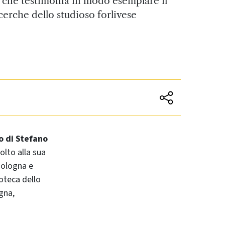
e che testimonia in modo esemplare il
icerche dello studioso forlivese
o di Stefano
olto alla sua
Bologna e
toteca dello
gna,