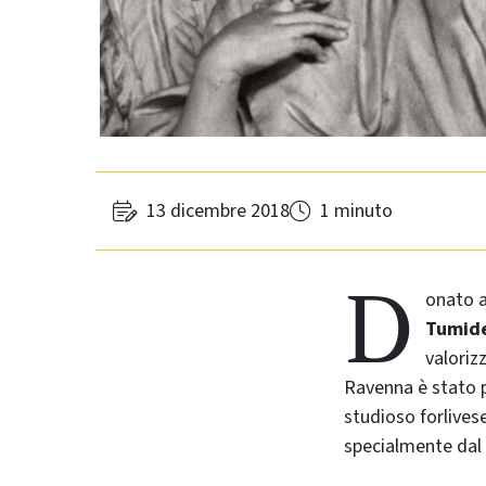
13 dicembre 2018
1 minuto
D
onato a
Tumide
valoriz
Ravenna è stato p
studioso forlives
specialmente dal X