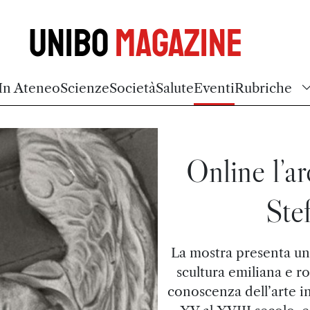
Unibo
Magazine
In Ateneo
Scienze
Società
Salute
Eventi
Rubriche
Online l’ar
Ste
La mostra presenta una
scultura emiliana e r
conoscenza dell’arte i