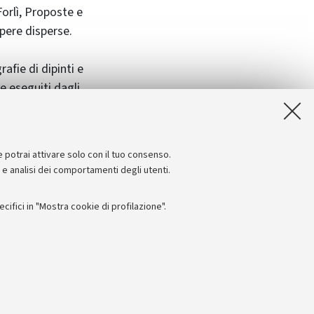
Forlì, Proposte e
pere disperse.
afie di dipinti e
e eseguiti dagli
lascito di Federico
nde studioso non
e potrai attivare solo con il tuo consenso.
e e analisi dei comportamenti degli utenti.
ifici in "Mostra cookie di profilazione".
Seguici su:
I
 - PI: 01131710376 - CF: 80007010376
 titolo esemplificativo, per il corretto funzionamento del sito, salvare
lanciamento del carico, ottimizzare le prestazioni del sito riducendo