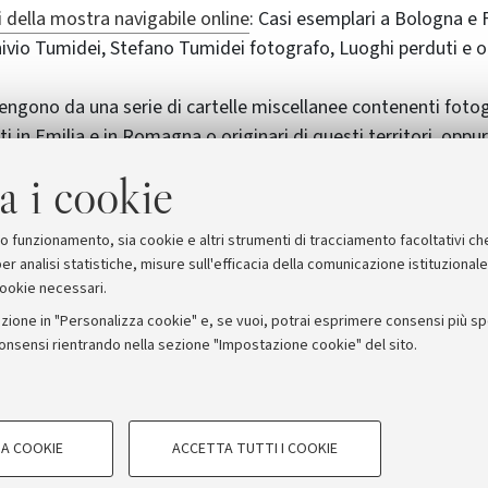
i della mostra navigabile online
: Casi esemplari a Bologna e 
hivio Tumidei, Stefano Tumidei fotografo, Luoghi perduti e o
ngono da una serie di cartelle miscellanee contenenti fotogr
i in Emilia e in Romagna o originari di questi territori, oppur
ltre città italiane. Tali fotografie integrano alla perfezione il 
a i cookie
ardano un’area geografica e centri di produzione di cui il gra
ocumentazione esaustiva.
suo funzionamento, sia cookie e altri strumenti di tracciamento facoltativi ch
er analisi statistiche, misure sull'efficacia della comunicazione istituzional
cookie necessari.
zione in "Personalizza cookie" e, se vuoi, potrai esprimere consensi più spec
consensi rientrando nella sezione "Impostazione cookie" del sito.
stampa
COOKIE TECNICI - NECESSAR
ORUM - Università di Bologna - Via Zamboni, 33 - 40126 Bologna
A COOKIE
ACCETTA TUTTI I COOKIE
gazione degli utenti, creare profili in
Si tratta di cookie tecnici utilizzati, a
Privacy
Note legali
Impostazioni Cookie
le preferenze di navigazione, per il bi