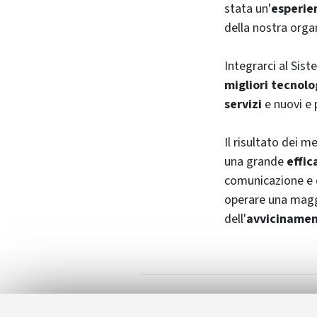
stata un'
esperie
della nostra orga
Integrarci al Sist
migliori tecnolo
servizi
e nuovi e 
Il risultato dei m
una grande
effic
comunicazione e d
operare una magg
dell'
avvicinament
Il Portale della
Allegati