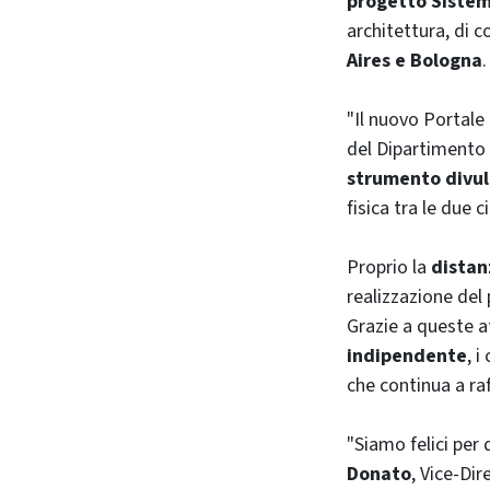
progetto Sistem
architettura, di c
Aires
e Bologna
.
"Il nuovo Portale
del Dipartimento 
strumento divul
fisica tra le due 
Proprio la
distan
realizzazione del
Grazie a queste at
indipendente
, 
che continua a ra
"Siamo felici per 
Donato
,
Vice-Dir