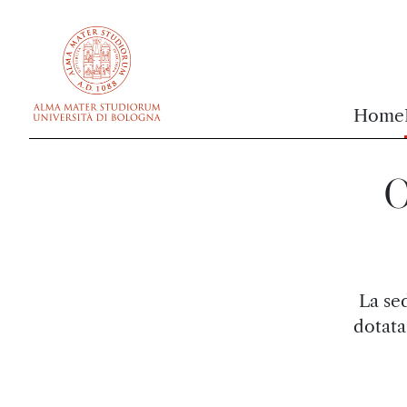
vai al contenuto della pagina
vai al menu di navigazione
Home
O
La se
dotata