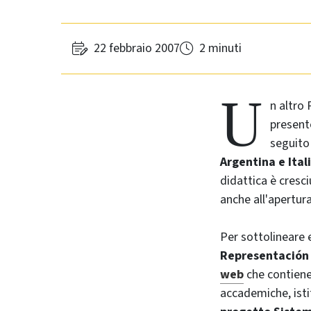
22 febbraio 2007
2 minuti
U
n altro 
present
seguito 
Argentina e Ital
didattica è cresci
anche all'apertura
Per sottolineare 
Representación 
web
che contiene,
accademiche, istit