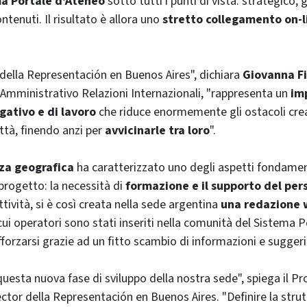
a Portale d'Ateneo
sotto tutti i punti di vista: strategico, g
ontenuti. Il risultato è allora uno
stretto collegamento on-l
 della
Representación en Buenos Aires
", dichiara
Giovanna Fi
Amministrativo Relazioni Internazionali, "rappresenta un
im
gativo e di lavoro
che riduce enormemente gli ostacoli crea
città, finendo anzi per
avvicinarle tra loro
".
za geografica
ha caratterizzato uno degli aspetti fondamen
 progetto: la necessità di
formazione e il supporto del per
tività, si è così creata nella sede argentina
una redazione 
i cui operatori sono stati inseriti nella comunità del Sistema
fforzarsi grazie ad un fitto scambio di informazioni e sugger
questa nuova fase di sviluppo della nostra sede", spiega il Pr
ector
della
Representación en Buenos Aires
. "Definire la stru