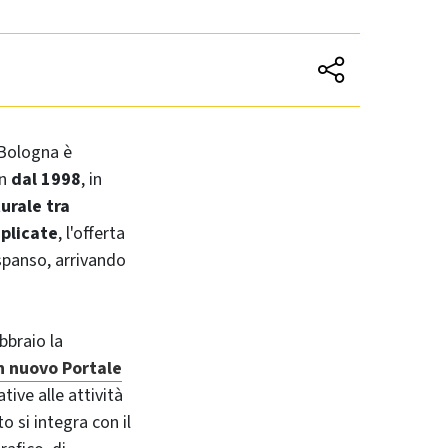
 Bologna è
in
dal 1998
, in
urale tra
iplicate
, l'offerta
espanso, arrivando
bbraio la
n nuovo Portale
ive alle attività
o si integra con il