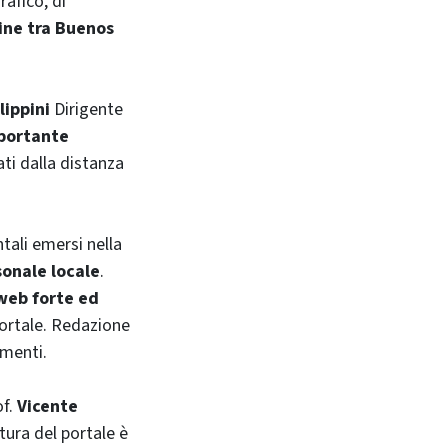
rafico, di
ine tra
Buenos
lippini
Dirigente
portante
ti dalla distanza
tali emersi nella
sonale locale
.
web forte ed
 Portale. Redazione
imenti.
of.
Vicente
ttura del portale è