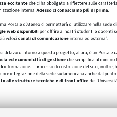
nza eccitante
che ci ha obbligato a riflettere sulle caratteris
nizzazione interna.
Adesso ci conosciamo più di prima
.
ema Portale d’Ateneo ci permetterà di utilizzare nella sede d
gie web disponibili
per offrire ai nostri studenti e docenti 
più veloci
canali di comunicazione
interna ed esterna".
esi di lavoro intorno a questo progetto, allora, è un Portale 
acia ed economicità di gestione
che semplifica al minimo le
i informazione. Il processo di costruzione del sito, inoltre,
iore integrazione della sede sudamericana anche dal punto 
o alle strutture tecniche e di front office
dell'Università
 sede di