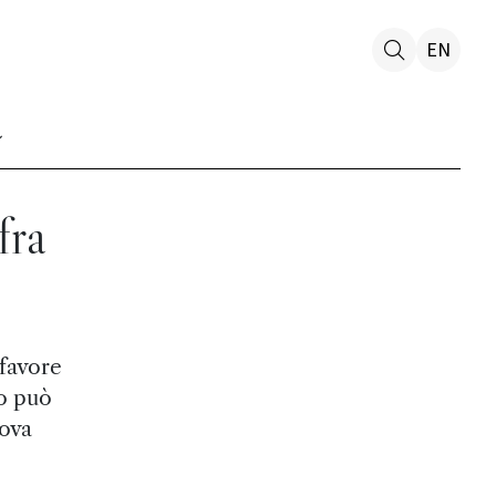
EN
fra
 favore
vo può
uova