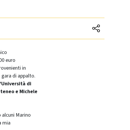
nico
000 euro
rovenienti in
a gara di appalto.
’Università di
ateneo e Michele
o alcuni Marino
la mia