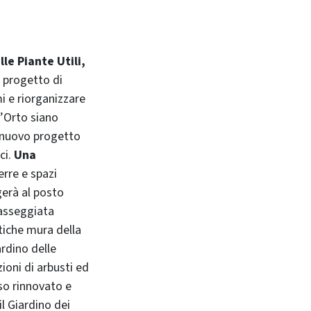
lle Piante Utili,
l progetto di
i e riorganizzare
l’Orto siano
n nuovo progetto
ci.
Una
erre e spazi
gerà al posto
passeggiata
tiche mura della
ardino delle
ioni di arbusti ed
so rinnovato e
il Giardino dei