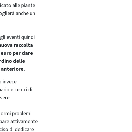
icato alle piante
coglierà anche un
gli eventi quindi
nuova raccolta
0 euro per dare
ardino delle
o anteriore.
o invece
ario e centri di
ssere.
enormi problemi
ipare attivamente
ciso di dedicare