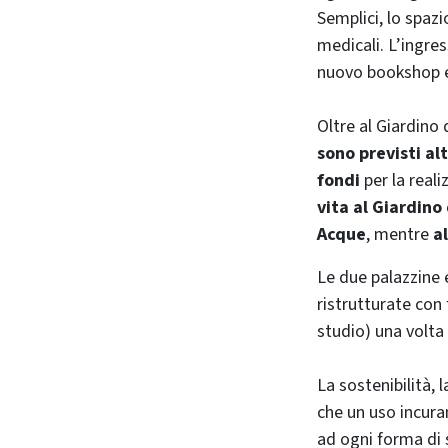
Semplici, lo spaz
medicali. L’ingres
nuovo bookshop e 
Oltre al Giardino 
sono previsti altr
fondi
per la reali
vita al Giardino
Acque
, mentre
a
Le due palazzine 
ristrutturate con 
studio) una volta 
La sostenibilità, 
che un uso incura
ad ogni forma di 