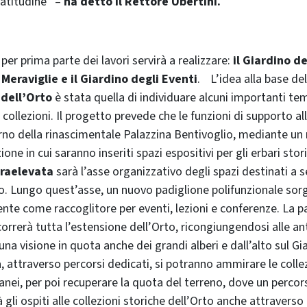
ratitudine” –
ha detto il Rettore Ubertini.
 per prima parte dei lavori servirà a realizzare:
il Giardino de
 Meraviglie e il Giardino degli Eventi
. L’idea alla base de
 dell’Orto
è stata quella di individuare alcuni importanti tem
 collezioni. Il progetto prevede che le funzioni di supporto al
terno della rinascimentale Palazzina Bentivoglio, mediante u
ione in cui saranno inseriti spazi espositivi per gli erbari stori
raelevata
sarà l’asse organizzativo degli spazi destinati a s
rto. Lungo quest’asse, un nuovo padiglione polifunzionale sor
stente come raccoglitore per eventi, lezioni e conferenze. La 
orrerà tutta l’estensione dell’Orto, ricongiungendosi alle an
ì una visione in quota anche dei grandi alberi e dall’alto sul Gi
, attraverso percorsi dedicati, si potranno ammirare le collez
nei, per poi recuperare la quota del terreno, dove un percor
à gli ospiti alle collezioni storiche dell’Orto anche attraverso 