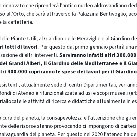
io rinnovato che riprenderà l’antico nucleo aldrovandiano ded
so all’Orto, che sarà attraverso la Palazzina Bentivoglio, ac
la caffetteria.
delle Piante Utili, al Giardino delle Meraviglie e al Giardino de
i lotti di lavori.
Per questo dal primo gennaio partirà una
zzazione di altri interventi.
Serviranno infatti altri 300.00
 dei Grandi Alberi, il Giardino delle Mediterranee e il Gi
ltri 400.000 copriranno le spese dei lavori per il Giardin
esistenti, attualmente sede di centri Dipartimentali, verrann
fondi di Ateneo e rifunzionalizzate ad usi e scopi museali (erb
riallocate le attività di ricerca e didattiche attualmente in e
la cura del pianeta, la consapevolezza e l’attenzione che gli 
nte delle risorse stanno provocando ci impongono di partec
salvaguardia del pianeta. Per questo nel 2020 l’ateneo ha de