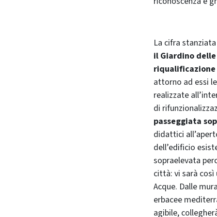
riconoscenza e g
La cifra stanziata
il Giardino delle
riqualificazione
attorno ad essi le
realizzate all’in
di rifunzionalizzaz
passeggiata sop
didattici all’ape
dell’edificio esi
sopraelevata perc
città: vi sarà cos
Acque. Dalle mura
erbacee mediterra
agibile, collegher