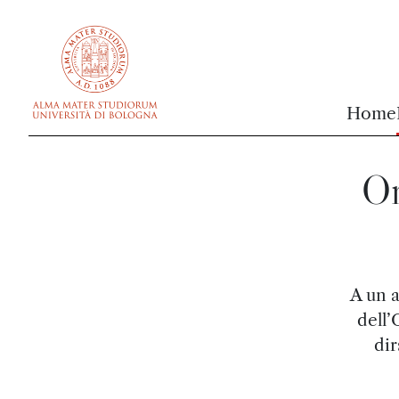
vai al contenuto della pagina
vai al menu di navigazione
Home
Or
A un a
dell’
dir