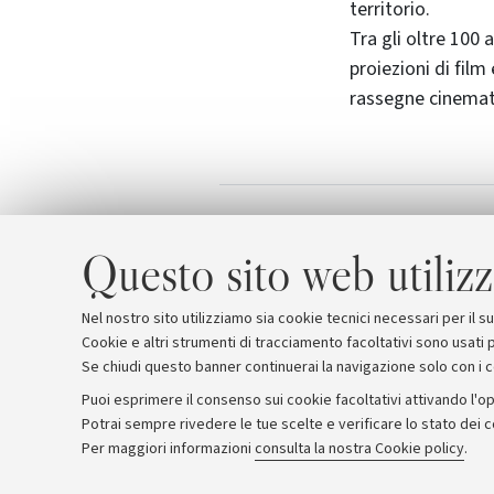
territorio.
Tra gli oltre 100
proiezioni di film
rassegne cinemato
Segnali di pace
Allegati
Questo sito web utilizz
Nel nostro sito utilizziamo sia cookie tecnici necessari per il 
Cookie e altri strumenti di tracciamento facoltativi sono usati p
Se chiudi questo banner continuerai la navigazione solo con i 
Puoi esprimere il consenso sui cookie facoltativi attivando l'op
Potrai sempre rivedere le tue scelte e verificare lo stato dei 
Archivio
Comunicati stampa
Redazione
Rassegna 
Per maggiori informazioni
consulta la nostra Cookie policy
.