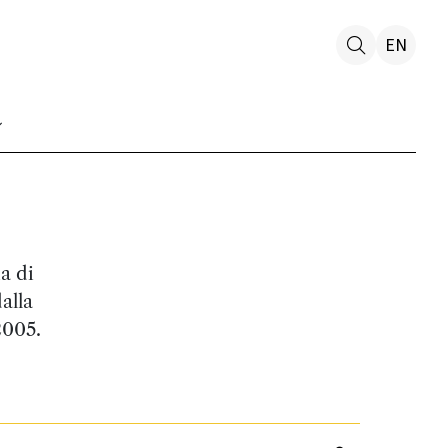
EN
a di
alla
2005.