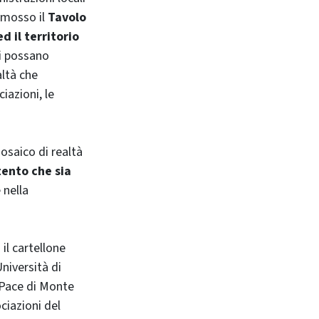
romosso il
Tavolo
d il territorio
ti possano
altà che
iazioni, le
mosaico di realtà
tento che sia
 nella
il cartellone
Università di
 Pace di Monte
ciazioni del