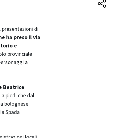
, presentazioni di
e ha preso il via
torio e
lo provinciale
 personaggi a
e Beatrice
 a piedi che dal
nza bolognese
lla Spada
strazioni locali