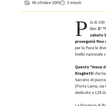
06 ottobre 2005
2 minuti
P
iù di 100
libri.
E’ "
sabato 1
proseguirà fino 
per la Pace le div
livello nazionale
Questo "mese de
Draghetti
che ha 
Sacrario di piazza
(Porta Lame, via 
dedicato a 128 do
La Provincia di B