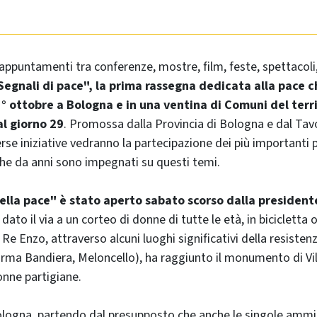
 appuntamenti tra conferenze, mostre, film, feste, spettacoli
Segnali di pace", la prima rassegna dedicata alla pace ch
° ottobre a Bologna e in una ventina di Comuni del terri
al giorno 29
. Promossa dalla Provincia di Bologna e dal Tavo
erse iniziative vedranno la partecipazione dei più importanti
 che da anni sono impegnati su questi temi.
lla pace" è stato aperto sabato scorso dalla president
dato il via a un corteo di donne di tutte le età, in bicicletta o
 Re Enzo, attraverso alcuni luoghi significativi della resiste
Irma Bandiera, Meloncello), ha raggiunto il monumento di Vi
nne partigiane.
ologna, partendo dal presupposto che anche le singole ammini