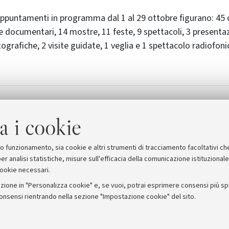
 appuntamenti in programma dal 1 al 29 ottobre figurano: 45 
 e documentari, 14 mostre, 11 feste, 9 spettacoli, 3 presentazio
grafiche, 2 visite guidate, 1 veglia e 1 spettacolo radiofonic
 (approfondimenti e programma sul sito della Provinc
a i cookie
suo funzionamento, sia cookie e altri strumenti di tracciamento facoltativi ch
er analisi statistiche, misure sull'efficacia della comunicazione istituzional
cookie necessari.
zione in "Personalizza cookie" e, se vuoi, potrai esprimere consensi più spec
consensi rientrando nella sezione "Impostazione cookie" del sito.
stampa