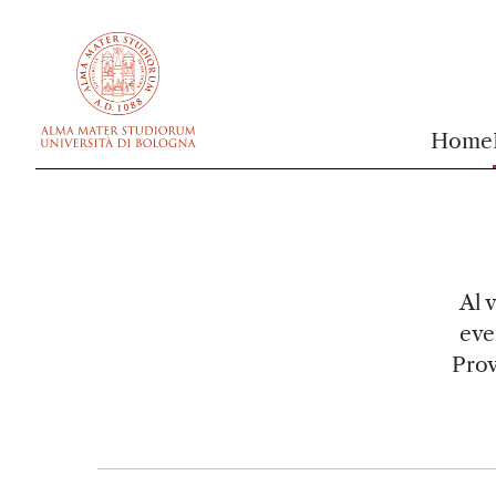
vai al contenuto della pagina
vai al menu di navigazione
Home
Al 
eve
Prov