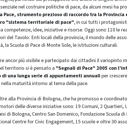
senziale nel costruire politiche di pace, da alcuni mesi ha p
la Pace, strumento prezioso di raccordo tra la Provincia e
ro "sistema territoriale di pace"
, in cui tutti i protagonis
a competenze, idee, iniziative e risorse. Oggi sono 110 le re
ori del Tavolo: Enti locali della provincia, il mondo delle assoc
à, la Scuola di Pace di Monte Sole, le istituzioni culturali.
e ancor più visibile e partecipato dai cittadini il variopinto 
el territorio si è pensato a
"Segnali di Pace" 2005 con l’in
o di una lunga serie di appuntamenti annuali
per crescere
nella maturità intorno al tema della pace.
Oltre alla Provincia di Bologna, che ha promosso e coordinato 
omotori delle diverse iniziative sono: 19 Comuni, 2 Quartieri, 
cesi di Bologna, Centro San Domenico, Fondazione Scuola di
tional Centre for Civic Engagement, 15 scuole e oltre 30 asso