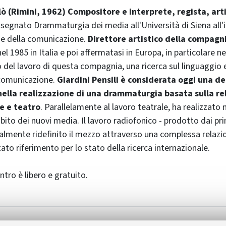
ò (Rimini, 1962) Compositore e interprete, regista, arti
nsegnato Drammaturgia dei media all'Università di Siena all'
nze della comunicazione.
Direttore artistico della compagn
el 1985 in Italia e poi affermatasi in Europa, in particolare ne
o del lavoro di questa compagnia, una ricerca sul linguaggio e
 comunicazione.
Giardini Pensili è considerata oggi una d
ella realizzazione di una drammaturgia basata sulla re
e e teatro
. Parallelamente al lavoro teatrale, ha realizzat
bito dei nuovi media. Il lavoro radiofonico - prodotto dai prin
calmente ridefinito il mezzo attraverso una complessa relazio
ato riferimento per lo stato della ricerca internazionale.
ontro è libero e gratuito.