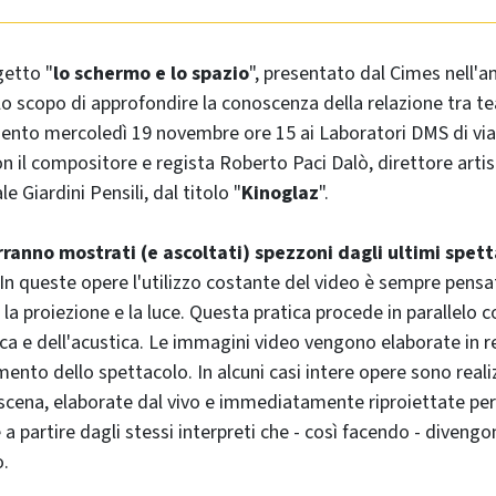
getto "
lo schermo e lo spazio
", presentato dal Cimes nell'a
llo scopo di approfondire la conoscenza della relazione tra t
nto mercoledì 19 novembre ore 15 ai Laboratori DMS di via
on il compositore e regista Roberto Paci Dalò, direttore artis
 Giardini Pensili, dal titolo "
Kinoglaz
".
rranno mostrati (e ascoltati) spezzoni dagli ultimi spett
 In queste opere l'utilizzo costante del video è sempre pens
la proiezione e la luce. Questa pratica procede in parallelo c
ca e dell'acustica. Le immagini video vengono elaborate in re
mento dello spettacolo. In alcuni casi intere opere sono reali
 scena, elaborate dal vivo e immediatamente riproiettate per
 a partire dagli stessi interpreti che - così facendo - diveng
o.