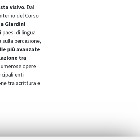
sta visivo
. Dal
interno del Corso
ia Giardini
i paesi di lingua
 sulla percezione,
elle più avanzate
lazione tra
o numerose opere
cipali enti
ne tra scrittura e