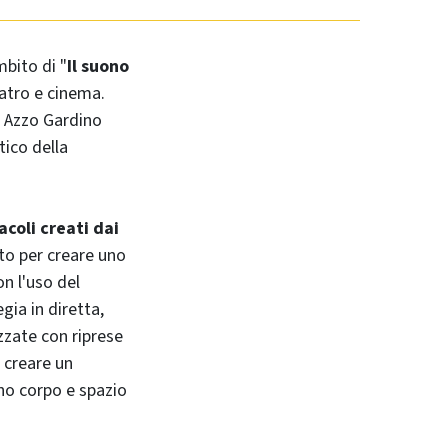
mbito di "
Il suono
eatro e cinema.
 Azzo Gardino
tico della
acoli creati dai
ato per creare uno
on l'uso del
gia in diretta,
zzate con riprese
 creare un
ono corpo e spazio