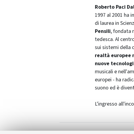
Roberto Paci Dal
1997 al 2001 ha i
di laurea in Scie
Pensili
, fondata n
tedesca. Al centr
sui sistemi della
realtà europee n
nuove tecnologi
musicali e nell'am
europei - ha radi
suono ed è divent
L'ingresso all'inc