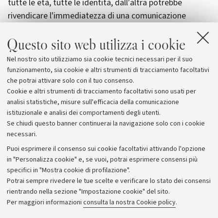
tutte le età, tutte le identità, dall'altra potrebbe
rivendicare l'immediatezza di una comunicazione
ispirata, ovvero di una Parola che non ha i limiti
Questo sito web utilizza i cookie
dell'umano ma la potenza del divino.
Nel nostro sito utilizziamo sia cookie tecnici necessari per il suo
funzionamento, sia cookie e altri strumenti di tracciamento facoltativi
Foto di
JeffyBruno
.
che potrai attivare solo con il tuo consenso.
Cookie e altri strumenti di tracciamento facoltativi sono usati per
analisi statistiche, misure sull'efficacia della comunicazione
istituzionale e analisi dei comportamenti degli utenti.
Se chiudi questo banner continuerai la navigazione solo con i cookie
necessari.
Archivio
Puoi esprimere il consenso sui cookie facoltativi attivando l'opzione
in "Personalizza cookie" e, se vuoi, potrai esprimere consensi più
Comunicati stampa
specifici in "Mostra cookie di profilazione".
Redazione
Potrai sempre rivedere le tue scelte e verificare lo stato dei consensi
rientrando nella sezione "Impostazione cookie" del sito.
Rassegna stampa
Per maggiori informazioni
consulta la nostra Cookie policy
.