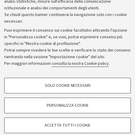
analisi statistiche, misure sull'efficacia della comunicazione
istituzionale e analisi dei comportamenti degli utenti.
Se chiudi questo banner continuerai la navigazione solo con i cookie
necessari.
Archivio
Puoi esprimere il consenso sui cookie facoltativi attivando l'opzione
in "Personalizza cookie" e, se vuoi, potrai esprimere consensi più
Comunicati stampa
specifici in "Mostra cookie di profilazione".
Redazione
Potrai sempre rivedere le tue scelte e verificare lo stato dei consensi
rientrando nella sezione "Impostazione cookie" del sito.
Rassegna stampa
Per maggiori informazioni
consulta la nostra Cookie policy
.
Seguici su:
COOKIE DI PROFILAZIONE - FACOLTATIVI
SOLO COOKIE NECESSARI
Si tratta di cookie utilizzati per analizzare le caratteristiche della navigazione
degli utenti, creare profili in base al loro comportamento sul sito, per analisi
di marketing.
PERSONALIZZA COOKIE
© Copyright 2026 - ALMA MATER STUDIORUM - Università di
Mostra cookie di profilazione
Bologna - Via Zamboni, 33 - 40126 Bologna - PI: 01131710376 -
Google/Youtube Video
CF: 80007010376
COOKIE TECNICI - NECESSARI
ACCETTA TUTTI I COOKIE
Facebook
Privacy
Note legali
Impostazioni Cookie
Si tratta di cookie tecnici utilizzati, a titolo esemplificativo, per il corretto