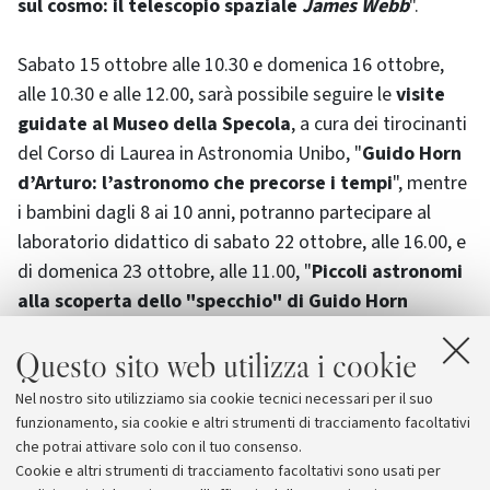
sul cosmo: il telescopio spaziale
James Webb
".
Sabato 15 ottobre alle 10.30 e domenica 16 ottobre,
alle 10.30 e alle 12.00, sarà possibile seguire le
visite
guidate al Museo della Specola
, a cura dei tirocinanti
del Corso di Laurea in Astronomia Unibo, "
Guido Horn
d’Arturo: l’astronomo che precorse i tempi
", mentre
i bambini dagli 8 ai 10 anni, potranno partecipare al
laboratorio didattico di sabato 22 ottobre, alle 16.00, e
di domenica 23 ottobre, alle 11.00, "
Piccoli astronomi
alla scoperta dello "specchio" di Guido Horn
d'Arturo
", a cura dei Volontari del Servizio Civile
Questo sito web utilizza i cookie
Universale - Progetto Be SMArt 4 UNIBO.
Nel nostro sito utilizziamo sia cookie tecnici necessari per il suo
Maggiori informazioni sul
sito del Sistema Museale di
funzionamento, sia cookie e altri strumenti di tracciamento facoltativi
Ateneo -SMA
che potrai attivare solo con il tuo consenso.
Cookie e altri strumenti di tracciamento facoltativi sono usati per