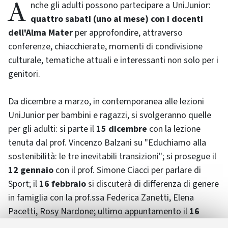
Anche gli adulti possono partecipare a UniJunior:
quattro sabati (uno al mese) con i docenti
dell'Alma Mater
per approfondire, attraverso
conferenze, chiacchierate, momenti di condivisione
culturale, tematiche attuali e interessanti non solo per i
genitori.
Da dicembre a marzo, in contemporanea alle lezioni
UniJunior per bambini e ragazzi, si svolgeranno quelle
per gli adulti: si parte il
15 dicembre
con la lezione
tenuta dal prof. Vincenzo Balzani su "Educhiamo alla
sostenibilità: le tre inevitabili transizioni"; si prosegue il
12 gennaio
con il prof. Simone Ciacci per parlare di
Sport; il
16 febbraio
si discuterà di differenza di genere
in famiglia con la prof.ssa Federica Zanetti, Elena
Pacetti, Rosy Nardone; ultimo appuntamento il
16
marzo
con la prof.ssa Stefania Pellegrini per discutere