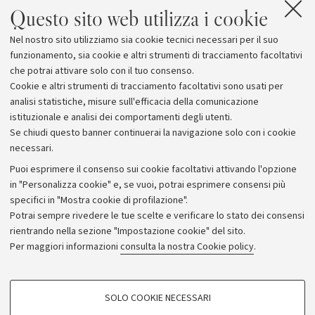
Questo sito web utilizza i cookie
di Mafia nei nostri territori.
Nel nostro sito utilizziamo sia cookie tecnici necessari per il suo
Tutte le informazioni su come iscriversi sono
sul sito
funzionamento, sia cookie e altri strumenti di tracciamento facoltativi
UniJunior
.
che potrai attivare solo con il tuo consenso.
Cookie e altri strumenti di tracciamento facoltativi sono usati per
analisi statistiche, misure sull'efficacia della comunicazione
istituzionale e analisi dei comportamenti degli utenti.
Se chiudi questo banner continuerai la navigazione solo con i cookie
necessari.
Archivio
Puoi esprimere il consenso sui cookie facoltativi attivando l'opzione
in "Personalizza cookie" e, se vuoi, potrai esprimere consensi più
Comunicati stampa
specifici in "Mostra cookie di profilazione".
Redazione
Potrai sempre rivedere le tue scelte e verificare lo stato dei consensi
rientrando nella sezione "Impostazione cookie" del sito.
Rassegna stampa
Per maggiori informazioni
consulta la nostra Cookie policy
.
Seguici su:
COOKIE DI PROFILAZIONE - FACOLTATIVI
SOLO COOKIE NECESSARI
Si tratta di cookie utilizzati per analizzare le caratteristiche della navigazione