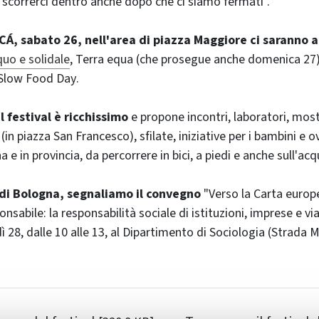
a scorrerci dentro anche dopo che ci siamo fermati".
CÁ, sabato 26, nell'area di piazza Maggiore ci saranno 
uo e solidale
, Terra equa (che prosegue anche domenica 27),
Slow Food Day
.
 festival è ricchissimo
e propone incontri, laboratori, most
(in piazza San Francesco), sfilate, iniziative per i bambini e 
a e in provincia, da percorrere in bici, a piedi e anche sull'acq
 di Bologna, segnaliamo il convegno
"Verso la Carta europ
onsabile: la responsabilità sociale di istituzioni, imprese e via
28, dalle 10 alle 13, al Dipartimento di Sociologia (Strada M