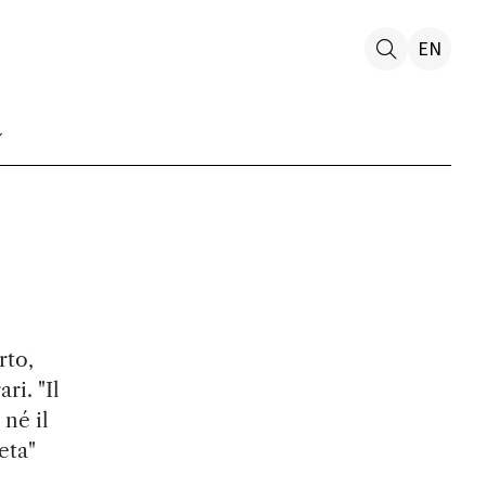
EN
rto,
ri. "Il
 né il
eta"