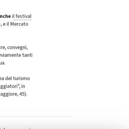
anche
i
l festival
 e il Mercato
re, convegni,
ovviamente tanti
ua.
ea del turismo
ggiatori", in
aggiore, 45).