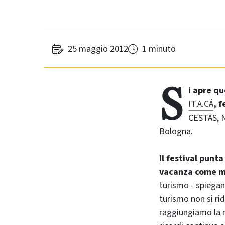
25 maggio 2012
1 minuto
S
i apre qu
IT.A.CÁ
, 
CESTAS, N
Bologna.
Il festival punt
vacanza come mo
turismo - spiegano
turismo non si rid
raggiungiamo la m