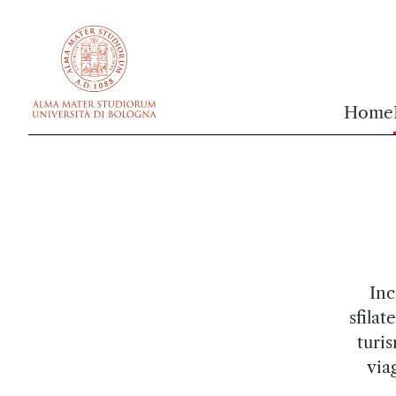
vai al contenuto della pagina
vai al menu di navigazione
Home
Inc
sfilat
turis
via