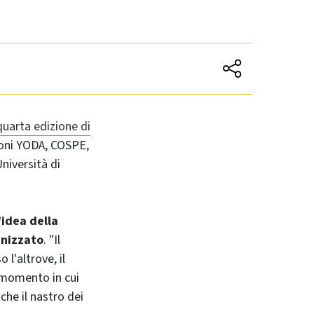
quarta edizione di
ioni YODA, COSPE,
niversità di
'idea della
anizzato
. "Il
 l'altrove, il
l momento in cui
che il nastro dei