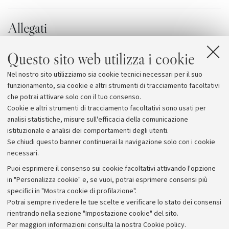
Allegati
Programma del No Filter Festival
[251.7 KB]
Questo sito web utilizza i cookie
No Filter Festival
Nel nostro sito utilizziamo sia cookie tecnici necessari per il suo
No Filter Festival su MySpace
funzionamento, sia cookie e altri strumenti di tracciamento facoltativi
che potrai attivare solo con il tuo consenso.
Cookie e altri strumenti di tracciamento facoltativi sono usati per
analisi statistiche, misure sull'efficacia della comunicazione
istituzionale e analisi dei comportamenti degli utenti.
Se chiudi questo banner continuerai la navigazione solo con i cookie
necessari.
Archivio
Puoi esprimere il consenso sui cookie facoltativi attivando l'opzione
in "Personalizza cookie" e, se vuoi, potrai esprimere consensi più
Comunicati stampa
specifici in "Mostra cookie di profilazione".
Redazione
Potrai sempre rivedere le tue scelte e verificare lo stato dei consensi
rientrando nella sezione "Impostazione cookie" del sito.
Rassegna stampa
Per maggiori informazioni
consulta la nostra Cookie policy
.