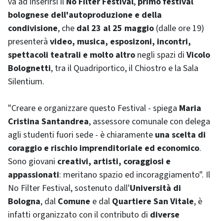
va ad inserirsi il
No Filter Festival
,
primo festival
bolognese dell'autoproduzione e della
condivisione
, che
dal 23 al 25 maggio
(dalle ore 19)
presenterà
video, musica, esposizoni, incontri,
spettacoli teatrali e molto altro
negli spazi di
Vicolo
Bolognetti
, tra il Quadriportico, il Chiostro e la Sala
Silentium.
"Creare e organizzare questo Festival - spiega
Maria
Cristina Santandrea
, assessore comunale con delega
agli studenti fuori sede - è chiaramente
una scelta di
coraggio e rischio imprenditoriale ed economico
.
Sono giovani
creativi, artisti, coraggiosi e
appassionati
: meritano spazio ed incoraggiamento". Il
No Filter Festival, sostenuto dall'
Università di
Bologna
, dal
Comune
e dal
Quartiere San Vitale
, è
infatti organizzato con il contributo di
diverse