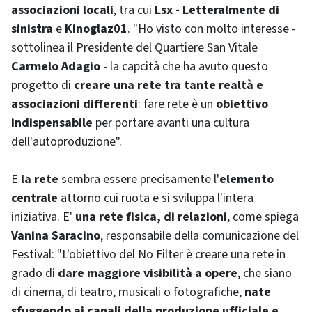
associazioni locali
, tra cui
Lsx - Letteralmente di
sinistra
e
Kinoglaz01
. "Ho visto con molto interesse -
sottolinea il Presidente del Quartiere San Vitale
Carmelo Adagio
- la capcità che ha avuto questo
progetto di
creare una rete tra tante realtà e
associazioni differenti
: fare rete è un
obiettivo
indispensabile
per portare avanti una cultura
dell'autoproduzione".
E
la rete
sembra essere precisamente l'
elemento
centrale
attorno cui ruota e si sviluppa l'intera
iniziativa. E'
una rete fisica, di relazioni
, come spiega
Vanina Saracino
, responsabile della comunicazione del
Festival: "L'obiettivo del No Filter è creare una rete in
grado di
dare maggiore visibilità a opere
, che siano
di cinema, di teatro, musicali o fotografiche,
nate
sfuggendo ai canali della produzione ufficiale e