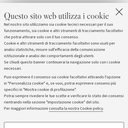
Questo sito web utilizza i cookie
Allegati
Nel nostro sito utilizziamo sia cookie tecnici necessari per il suo
AMS-02
funzionamento, sia cookie e altri strumenti di tracciamento facoltativi
che potrai attivare solo con il tuo consenso.
Cookie e altri strumenti di tracciamento facoltativi sono usati per
analisi statistiche, misure sull'efficacia della comunicazione
istituzionale e analisi dei comportamenti degli utenti.
Se chiudi questo banner continuerai la navigazione solo con i cookie
necessari.
Archivio
Puoi esprimere il consenso sui cookie facoltativi attivando l'opzione
in "Personalizza cookie" e, se vuoi, potrai esprimere consensi più
Comunicati stampa
specifici in "Mostra cookie di profilazione".
Redazione
Potrai sempre rivedere le tue scelte e verificare lo stato dei consensi
rientrando nella sezione "Impostazione cookie" del sito.
Rassegna stampa
Per maggiori informazioni
consulta la nostra Cookie policy
.
Seguici su:
COOKIE DI PROFILAZIONE - FACOLTATIVI