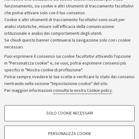
ma anche modelli matematici per il controllo dei
funzionamento, sia cookie e altri strumenti di tracciamento facoltativi
patogeni su tutta la filiera alimentare fino al
che potrai attivare solo con il tuo consenso.
consumatore.
Il progetto si concluderà nel 2010
.
Cookie e altri strumenti di tracciamento facoltativi sono usati per
analisi statistiche, misure sull'efficacia della comunicazione
istituzionale e analisi dei comportamenti degli utenti.
Se chiudi questo banner continuerai la navigazione solo con i cookie
necessari.
Archivio
Puoi esprimere il consenso sui cookie facoltativi attivando l'opzione
in "Personalizza cookie" e, se vuoi, potrai esprimere consensi più
Comunicati stampa
specifici in "Mostra cookie di profilazione".
Redazione
Potrai sempre rivedere le tue scelte e verificare lo stato dei consensi
rientrando nella sezione "Impostazione cookie" del sito.
Rassegna stampa
Per maggiori informazioni
consulta la nostra Cookie policy
.
Seguici su:
COOKIE DI PROFILAZIONE - FACOLTATIVI
SOLO COOKIE NECESSARI
Si tratta di cookie utilizzati per analizzare le caratteristiche della navigazione
degli utenti, creare profili in base al loro comportamento sul sito, per analisi
di marketing.
PERSONALIZZA COOKIE
© Copyright 2026 - ALMA MATER STUDIORUM - Università di
Mostra cookie di profilazione