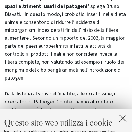
spazi altrimenti usati dai patogen
i" spiega Bruno
Biavati. "In questo modo, i probiotici inseriti nella dieta
animale consentono di ridurre l‘incidenza di
microrganismi indesiderati fin dall’inizio della filiera
alimentare". Secondo un rapporto del 2003, la maggior
parte dei paesi europei limita infatti le attività di
controllo ai prodotti finali e non considera invece la
filiera completa, non valutando ad esempio il ruolo dei
mangimi e del cibo per gli animali nell’introduzione di
patogeni.
Dalla listeria al virus dell’epatite, alle ocratossine, i
ricercatori di Pathogen Combat hanno affrontato il
problema su più fronti, per mettere a punto nuovi
metodi efficaci e rapidi per identificare con certezza e
Questo sito web utilizza i cookie
in modo quantitativo microrganismi e virus indesiderati
Nel nostro sito utilizziamo sia cookie tecnici necessari per il suo