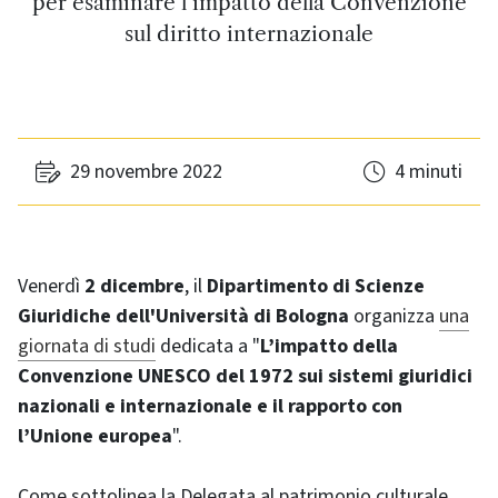
per esaminare l’impatto della Convenzione
sul diritto internazionale
29 novembre 2022
4 minuti
Venerdì
2 dicembre
, il
Dipartimento di Scienze
Giuridiche dell'Università di Bologna
organizza
una
giornata di studi
dedicata a "
L’impatto della
Convenzione UNESCO del 1972 sui sistemi giuridici
nazionali e internazionale e il rapporto con
l’Unione europea
".
Come sottolinea la Delegata al patrimonio culturale