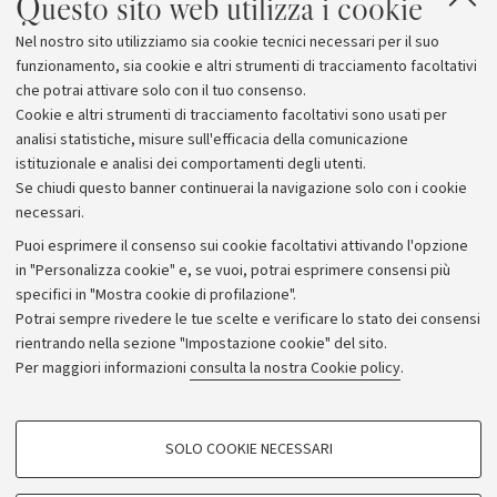
Questo sito web utilizza i cookie
Nel nostro sito utilizziamo sia cookie tecnici necessari per il suo
funzionamento, sia cookie e altri strumenti di tracciamento facoltativi
che potrai attivare solo con il tuo consenso.
Cookie e altri strumenti di tracciamento facoltativi sono usati per
analisi statistiche, misure sull'efficacia della comunicazione
istituzionale e analisi dei comportamenti degli utenti.
Se chiudi questo banner continuerai la navigazione solo con i cookie
necessari.
Archivio
Puoi esprimere il consenso sui cookie facoltativi attivando l'opzione
in "Personalizza cookie" e, se vuoi, potrai esprimere consensi più
Comunicati stampa
specifici in "Mostra cookie di profilazione".
Redazione
Potrai sempre rivedere le tue scelte e verificare lo stato dei consensi
rientrando nella sezione "Impostazione cookie" del sito.
Rassegna stampa
Per maggiori informazioni
consulta la nostra Cookie policy
.
Seguici su:
COOKIE DI PROFILAZIONE - FACOLTATIVI
SOLO COOKIE NECESSARI
Si tratta di cookie utilizzati per analizzare le caratteristiche della navigazione
degli utenti, creare profili in base al loro comportamento sul sito, per analisi