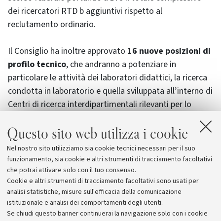
dei ricercatori RTD b aggiuntivi rispetto al
reclutamento ordinario.
Il Consiglio ha inoltre approvato
16 nuove posizioni di
profilo tecnico
, che andranno a potenziare in
particolare le attività dei laboratori didattici, la ricerca
condotta in laboratorio e quella sviluppata all’interno di
Centri di ricerca interdipartimentali rilevanti per lo
sviluppo strategico dell’Ateneo. Anche queste posizioni
Questo sito web utilizza i cookie
si aggiungono alla programmazione del personale
tecnico-amministrativo deliberata lo scorso febbraio
Nel nostro sito utilizziamo sia cookie tecnici necessari per il suo
che prevede, nel 2021, un
numero di nuovi ingressi
funzionamento, sia cookie e altri strumenti di tracciamento facoltativi
pari al doppio dei pensionamenti del 2020.
che potrai attivare solo con il tuo consenso.
Cookie e altri strumenti di tracciamento facoltativi sono usati per
analisi statistiche, misure sull'efficacia della comunicazione
istituzionale e analisi dei comportamenti degli utenti.
Se chiudi questo banner continuerai la navigazione solo con i cookie