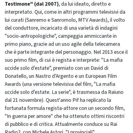
Testimone" (dal 2007)
, da lui ideato, diretto e
interpretato. Qui, come in altri programmi televisivi da
lui curati (Sanremo e Sanromolo, MTV Awards), il volto
del conduttore, incaricato di una varietà di indagini
"socio-antropologiche", campeggia ammiccante in
primo piano, grazie ad un uso agile della telecamera
che è parte integrante del personaggio. Nel 2013 esce il
suo primo film, di cui è regista e interprete: "La mafia
uccide solo d'estate", premiato con un David di
Donatello, un Nastro d'Argento e un European Film
Awards (una versione televisiva del film, "La mafia
uccide solo d'estate. La serie", è trasmessa da Raiuno
dal 21 novembre). Quest'anno Pif ha replicato la
fortunata formula regista-attore con un secondo film,
"In guerra per amore" che ha ottenuto ottimi riscontri
di pubblico e di critica. Attualmente conduce su Rai
Radio2, con Michele Astori, "I provinciali",