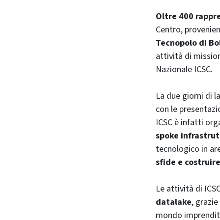
Oltre 400 rappr
Centro, provenient
Tecnopolo di Bo
attività di missi
Nazionale ICSC.
La due giorni di l
con le presentazio
ICSC è infatti or
spoke infrastrut
tecnologico in are
sfide e costruir
Le attività di IC
datalake
, grazie
mondo imprenditor