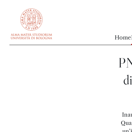
vai al contenuto della pagina
vai al menu di navigazione
Home
PN
d
Ina
Quan
un’