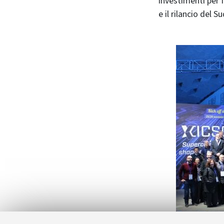
investimenti per f
e il rilancio del S