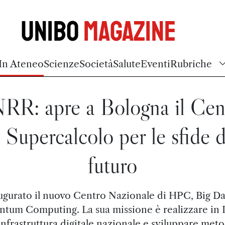
Unibo
Magazine
In Ateneo
Scienze
Società
Salute
Eventi
Rubriche
RR: apre a Bologna il Cen
i Supercalcolo per le sfide d
futuro
ugurato il nuovo Centro Nazionale di HPC, Big Da
tum Computing. La sua missione è realizzare in I
infrastruttura digitale nazionale e sviluppare meto