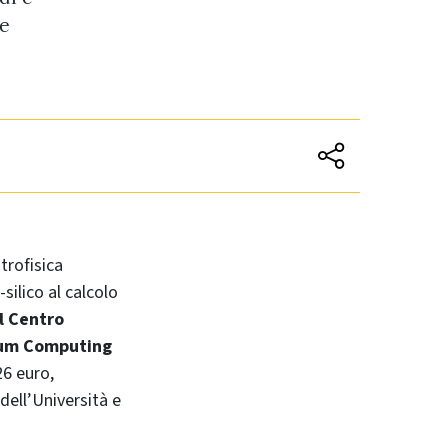
se
trofisica
silico al calcolo
il Centro
tum Computing
26 euro,
dell’Università e