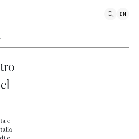
EN
tro
el
ta e
talia
di e