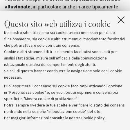
alluvionale
, in particolare anche in aree tipicamente
prive di stime attendibili. Ha, inoltre, analizzato la
Questo sito web utilizza i cookie
distribuzione spaziale della popolazione vicino ai corsi
d’acqua, spianando la strada ad un nuovo approccio in
Nel nostro sito utilizziamo sia cookie tecnici necessari per il suo
grado di studiare le interazioni tra le scienze
funzionamento, sia cookie e altri strumenti di tracciamento facoltativi
idrologiche e le dinamiche della società.
che potrai attivare solo con il tuo consenso.
Cookie e altri strumenti di tracciamento facoltativi sono usati per
analisi statistiche, misure sull'efficacia della comunicazione
istituzionale e analisi dei comportamenti degli utenti.
Se chiudi questo banner continuerai la navigazione solo con i cookie
necessari.
Archivio
Puoi esprimere il consenso sui cookie facoltativi attivando l'opzione
in "Personalizza cookie" e, se vuoi, potrai esprimere consensi più
Comunicati stampa
specifici in "Mostra cookie di profilazione".
Redazione
Potrai sempre rivedere le tue scelte e verificare lo stato dei consensi
rientrando nella sezione "Impostazione cookie" del sito.
Rassegna stampa
Per maggiori informazioni
consulta la nostra Cookie policy
.
Seguici su: