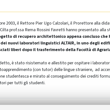
re 2003, il Rettore Pier Ugo Calzolari, il Prorettore alla did
l Cilta prof.ssa Rema Rossini Favretti hanno presentato alla 
ogetto di recupero architettonico appena concluso che 
dei nuovi laboratori linguistici ALTAIR, in uno degli edifi
sciati liberi dopo il trasferimento della Facoltà di Agrari
etto, è stato risistemato e allestito per ospitare i laboratori
oapprendimento (con tutor) delle lingue straniere, ad acce
one studentesca e mirato al conseguimento dei crediti format
ori per tutti gli studenti.