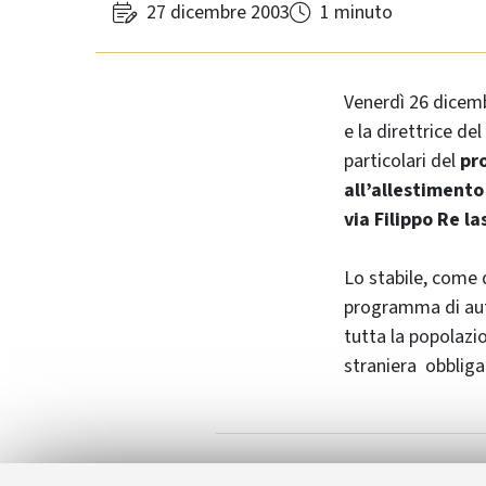
27 dicembre 2003
1 minuto
Venerdì 26 dicemb
e la direttrice de
particolari del
pr
all’allestimento 
via Filippo Re la
Lo stabile, come d
programma di aut
tutta la popolazi
straniera obbligat
Altair