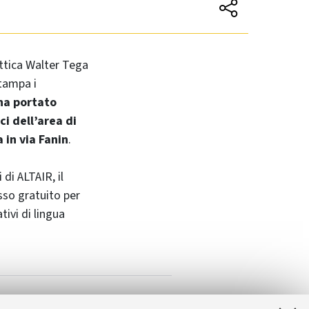
attica Walter Tega
stampa i
ha portato
ci dell’area di
a in via Fanin
.
 di ALTAIR, il
sso gratuito per
ivi di lingua