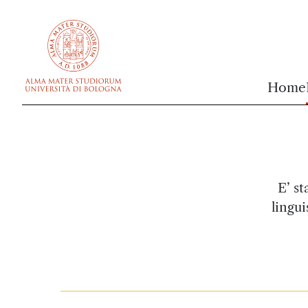
vai al contenuto della pagina
vai al menu di navigazione
Home
E’ st
lingui