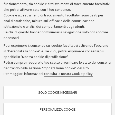
funzionamento, sia cookie e altri strumenti di tracciamento facoltativi
che potrai attivare solo con il tuo consenso.
Cookie e altri strumenti di tracciamento facoltativi sono usati per
analisi statistiche, misure sull'efficacia della comunicazione
istituzionale e analisi dei comportamenti degli utenti.
Se chiudi questo banner continuerai la navigazione solo con i cookie
necessari.
Archivio
Puoi esprimere il consenso sui cookie facoltativi attivando l'opzione
in "Personalizza cookie" e, se vuoi, potrai esprimere consensi più
Comunicati stampa
specifici in "Mostra cookie di profilazione".
Redazione
Potrai sempre rivedere le tue scelte e verificare lo stato dei consensi
rientrando nella sezione "Impostazione cookie" del sito.
Rassegna stampa
Per maggiori informazioni
consulta la nostra Cookie policy
.
Seguici su:
COOKIE DI PROFILAZIONE - FACOLTATIVI
SOLO COOKIE NECESSARI
Si tratta di cookie utilizzati per analizzare le caratteristiche della navigazione
degli utenti, creare profili in base al loro comportamento sul sito, per analisi
di marketing.
PERSONALIZZA COOKIE
© Copyright 2026 - ALMA MATER STUDIORUM - Università di
Mostra cookie di profilazione