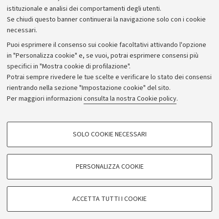
istituzionale e analisi dei comportamenti degli utenti.
Se chiudi questo banner continuerai la navigazione solo con i cookie
necessari.
Archivio
Puoi esprimere il consenso sui cookie facoltativi attivando l'opzione
in "Personalizza cookie" e, se vuoi, potrai esprimere consensi più
Comunicati stampa
specifici in "Mostra cookie di profilazione".
Redazione
Potrai sempre rivedere le tue scelte e verificare lo stato dei consensi
rientrando nella sezione "Impostazione cookie" del sito.
Rassegna stampa
Per maggiori informazioni
consulta la nostra Cookie policy
.
Seguici su:
COOKIE DI PROFILAZIONE - FACOLTATIVI
SOLO COOKIE NECESSARI
Si tratta di cookie utilizzati per analizzare le caratteristiche della navigazione
degli utenti, creare profili in base al loro comportamento sul sito, per analisi
di marketing.
PERSONALIZZA COOKIE
© Copyright 2026 - ALMA MATER STUDIORUM - Università di
Mostra cookie di profilazione
Bologna - Via Zamboni, 33 - 40126 Bologna - PI: 01131710376 -
Google/Youtube Video
CF: 80007010376
COOKIE TECNICI - NECESSARI
ACCETTA TUTTI I COOKIE
Facebook
Privacy
Note legali
Impostazioni Cookie
Si tratta di cookie tecnici utilizzati, a titolo esemplificativo, per il corretto