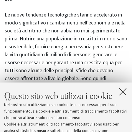
Le nuove tendenze tecnologiche stanno accelerato in
modo significativo i cambiamenti nell’economia e nella
società ad ritmo che non abbiamo mai sperimentato
prima. Nutrire una popolazione in crescita in modo sano
e sostenibile; fornire energia necessaria per sostenere
la vita quotidiana di miliardi di persone; generare le
risorse necessarie per garantire una crescita equa per
tutti sono alcune delle principali sfide che devono
essere affrontate a livello globale. Sono quindi
necessari nuovi modelli di cooperazione dove il
Questo sito web utilizza i cookie
governo, l’industria e il mondo accademico si trovino
insieme ed uniscano le forze per cogliere le opportunità
Nel nostro sito utilizziamo sia cookie tecnici necessari per il suo
e ridurre gli ostacoli verso uno sviluppo sostenibile della
funzionamento, sia cookie e altri strumenti di tracciamento facoltativi
nostra società.
che potrai attivare solo con il tuo consenso.
Cookie e altri strumenti di tracciamento facoltativi sono usati per
analisi statistiche, misure sull'efficacia della comunicazione