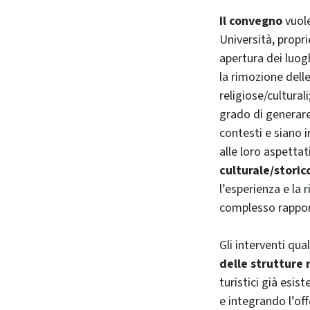
Il convegno
vuole
Università, propri
apertura dei luogh
la rimozione delle
religiose/cultural
grado di generare 
contesti e siano 
alle loro aspetta
culturale/storic
l’esperienza e la 
complesso rapport
Gli interventi qual
delle strutture r
turistici già esis
e integrando l’off