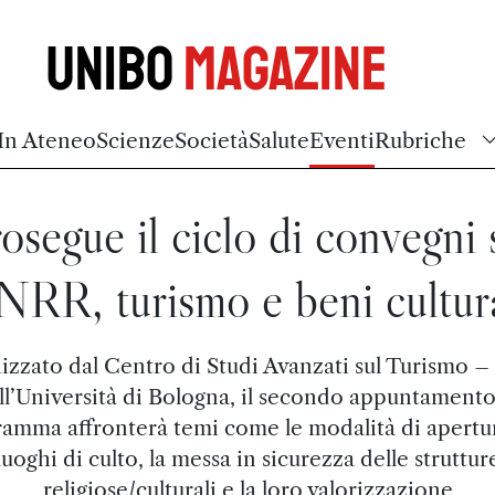
Unibo
Magazine
In Ateneo
Scienze
Società
Salute
Eventi
Rubriche
osegue il ciclo di convegni 
NRR, turismo e beni cultura
izzato dal Centro di Studi Avanzati sul Turismo 
ll’Università di Bologna, il secondo appuntamento
amma affronterà temi come le modalità di apertu
luoghi di culto, la messa in sicurezza delle struttur
religiose/culturali e la loro valorizzazione