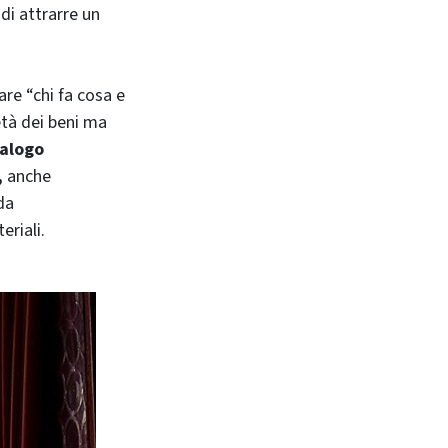
di attrarre un
re “chi fa cosa e
età dei beni ma
ialogo
,
anche
da
riali.