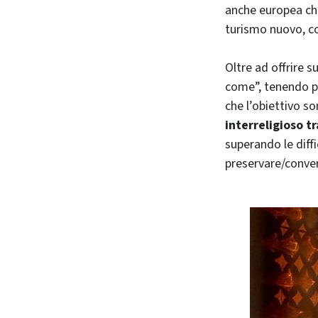
anche europea che
turismo nuovo, co
Oltre ad offrire 
come”, tenendo pr
che l’obiettivo son
interreligioso t
superando le diffi
preservare/conver