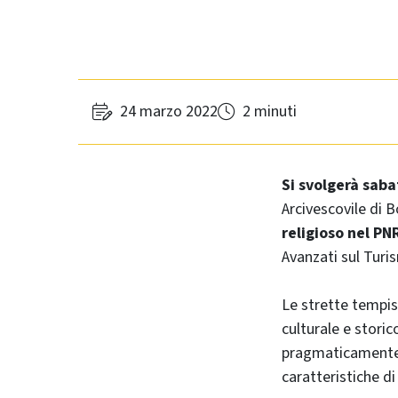
24 marzo 2022
2 minuti
Si svolgerà saba
Arcivescovile di B
religioso nel PN
Avanzati sul Turi
Le strette tempis
culturale e stori
pragmaticamente s
caratteristiche di