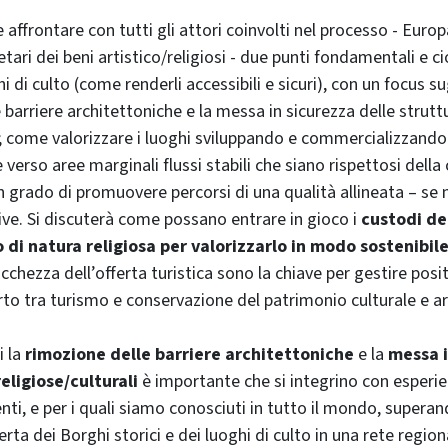
 affrontare con tutti gli attori coinvolti nel processo - Euro
etari dei beni artistico/religiosi - due punti fondamentali e c
i di culto (come renderli accessibili e sicuri), con un focus su
 barriere architettoniche e la messa in sicurezza delle strutt
i; come valorizzare i luoghi sviluppando e commercializzando se
verso aree marginali flussi stabili che siano rispettosi della 
in grado di promuovere percorsi di una qualità allineata – se 
tive. Si discuterà come possano entrare in gioco i
custodi de
o di natura religiosa per valorizzarlo in modo sostenibil
ricchezza dell’offerta turistica sono la chiave per gestire posi
o tra turismo e conservazione del patrimonio culturale e art
i la
rimozione delle barriere architettoniche
e la
messa i
eligiose/culturali
è importante che si integrino con esperie
tenti, e per i quali siamo conosciuti in tutto il mondo, supera
erta dei Borghi storici e dei luoghi di culto in una rete regio