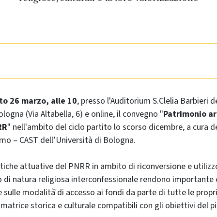
to 26 marzo, alle 10
, presso l'Auditorium S.Clelia Barbieri d
ologna (Via Altabella, 6) e online, il convegno "
Patrimonio ar
RR
" nell'ambito del ciclo partito lo scorso dicembre, a cura d
smo – CAST dell’Università di Bologna.
tiche attuative del PNRR in ambito di riconversione e utiliz
co di natura religiosa interconfessionale rendono importante 
ulle modalità̀ di accesso ai fondi da parte di tutte le propr
 matrice storica e culturale compatibili con gli obiettivi del p