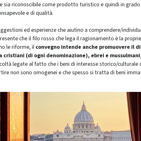
 sia riconoscibile come prodotto turistico e quindi in grado 
nsapevole e di qualità.
suggestioni ed esperienze che aiutino a comprendere/individua
esente che il filo rosso che lega il ragionamento è la propri
o le riforme, il
convegno intende anche promuovere il d
ra cristiani (di ogni denominazione), ebrei e mussulmani
coltà legate al fatto che i beni di interesse storico/culturale 
tire non sono omogenei e che spesso si tratta di beni immate