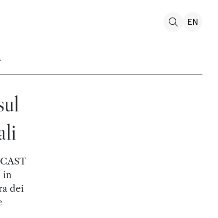
EN
sul
li
– CAST
 in
ra dei
e