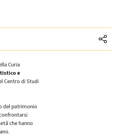
ella Curia
tistico e
el Centro di Studi
zo del patrimonio
confrontarsi
ietà̀ che hanno
iano.