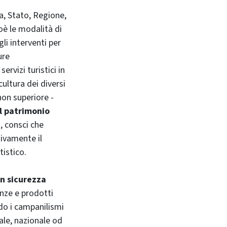
pa, Stato, Regione,
ioè le modalità di
gli interventi per
ure
rvizi turistici in
cultura dei diversi
non superiore -
l patrimonio
e
, consci che
tivamente il
istico.
n sicurezza
nze e prodotti
ndo i campanilismi
nale, nazionale od