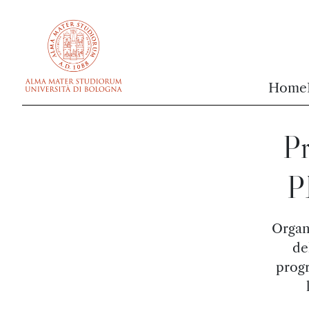
vai al contenuto della pagina
vai al menu di navigazione
Home
Pr
P
Organ
de
progr