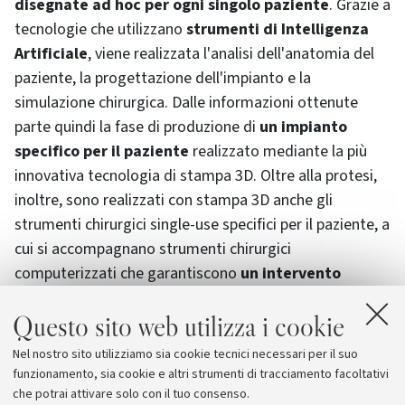
disegnate ad hoc per ogni singolo paziente
. Grazie a
tecnologie che utilizzano
strumenti di Intelligenza
Artificiale
, viene realizzata l'analisi dell'anatomia del
paziente, la progettazione dell'impianto e la
simulazione chirurgica. Dalle informazioni ottenute
parte quindi la fase di produzione di
un impianto
specifico per il paziente
realizzato mediante la più
innovativa tecnologia di stampa 3D. Oltre alla protesi,
inoltre, sono realizzati con stampa 3D anche gli
strumenti chirurgici single-use specifici per il paziente, a
cui si accompagnano strumenti chirurgici
computerizzati che garantiscono
un intervento
completamente personalizzato
. Infine, la soluzione
Questo sito web utilizza i cookie
messa a punto da Rejoint comprende anche l'utilizzo di
un tutore sensorizzato
che permette di monitorare
Nel nostro sito utilizziamo sia cookie tecnici necessari per il suo
anche da remoto il recupero chirurgico e la
funzionamento, sia cookie e altri strumenti di tracciamento facoltativi
riabilitazione del paziente.
che potrai attivare solo con il tuo consenso.