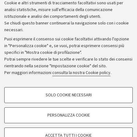
Cookie e altri strumenti di tracciamento facoltativi sono usati per
analisi statistiche, misure sull'efficacia della comunicazione
istituzionale e analisi dei comportamenti degli utenti.
Se chiudi questo banner continuerai la navigazione solo con i cookie
necessari.
Archivio
Puoi esprimere il consenso sui cookie facoltativi attivando l'opzione
in "Personalizza cookie" e, se vuoi, potrai esprimere consensi più
Comunicati stampa
specifici in "Mostra cookie di profilazione".
Redazione
Potrai sempre rivedere le tue scelte e verificare lo stato dei consensi
rientrando nella sezione "Impostazione cookie" del sito.
Rassegna stampa
Per maggiori informazioni
consulta la nostra Cookie policy
.
Seguici su:
COOKIE DI PROFILAZIONE - FACOLTATIVI
SOLO COOKIE NECESSARI
Si tratta di cookie utilizzati per analizzare le caratteristiche della navigazione
degli utenti, creare profili in base al loro comportamento sul sito, per analisi
di marketing.
PERSONALIZZA COOKIE
© Copyright 2026 - ALMA MATER STUDIORUM - Università di
Mostra cookie di profilazione
Bologna - Via Zamboni, 33 - 40126 Bologna - PI: 01131710376 -
Google/Youtube Video
CF: 80007010376
COOKIE TECNICI - NECESSARI
ACCETTA TUTTI I COOKIE