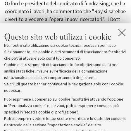
Oxford e presidente del comitato di
fundraising
, che ha
coordinato i lavori, ha commentato che "Roy si sarebbe
divertito a vedere all’opera i nuovi ricercatori". Il Dott
Paul Flather, segretario generale del Europaeum, ha
Questo sito web utilizza i cookie
infine concluso che "Europaeum e tutti i relativi membri
sono fieri essere parte di un
progetto che promuove
Nel nostro sito utilizziamo sia cookie tecnici necessari per il suo
l’integrazione europea, favorendo la mobilità e le
funzionamento, sia cookie e altri strumenti di tracciamento facoltativi
idee dei giovani
".
che potrai attivare solo con il tuo consenso.
Cookie e altri strumenti di tracciamento facoltativi sono usati per
analisi statistiche, misure sull'efficacia della comunicazione
istituzionale e analisi dei comportamenti degli utenti.
Se chiudi questo banner continuerai la navigazione solo con i cookie
necessari.
Archivio
Puoi esprimere il consenso sui cookie facoltativi attivando l'opzione
in "Personalizza cookie" e, se vuoi, potrai esprimere consensi più
Comunicati stampa
specifici in "Mostra cookie di profilazione".
Redazione
Potrai sempre rivedere le tue scelte e verificare lo stato dei consensi
rientrando nella sezione "Impostazione cookie" del sito.
Rassegna stampa