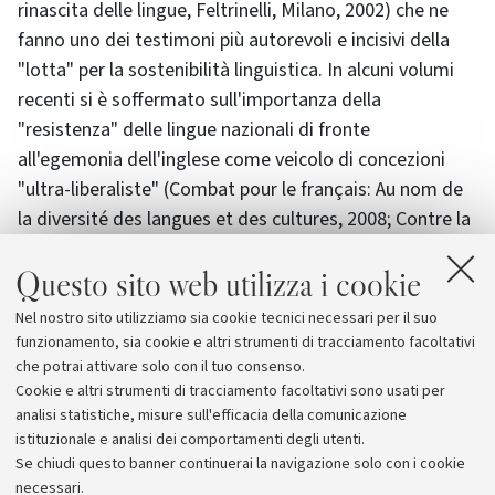
rinascita delle lingue, Feltrinelli, Milano, 2002) che ne
fanno uno dei testimoni più autorevoli e incisivi della
"lotta" per la sostenibilità linguistica. In alcuni volumi
recenti si è soffermato sull'importanza della
"resistenza" delle lingue nazionali di fronte
all'egemonia dell'inglese come veicolo di concezioni
"ultra-liberaliste" (Combat pour le français: Au nom de
la diversité des langues et des cultures, 2008; Contre la
pensée unique, 2012). Si è interessato anche al tema
Questo sito web utilizza i cookie
dell'educazione bilingue e plurilingue nel quadro
sociopolitico dell'Europa (L'enfant aux deux langues,
Nel nostro sito utilizziamo sia cookie tecnici necessari per il suo
1996). Il suo ultimo libro si intitola Les religions, la
funzionamento, sia cookie e altri strumenti di tracciamento facoltativi
parole, la violence (2017).
che potrai attivare solo con il tuo consenso.
Cookie e altri strumenti di tracciamento facoltativi sono usati per
analisi statistiche, misure sull'efficacia della comunicazione
istituzionale e analisi dei comportamenti degli utenti.
Se chiudi questo banner continuerai la navigazione solo con i cookie
necessari.