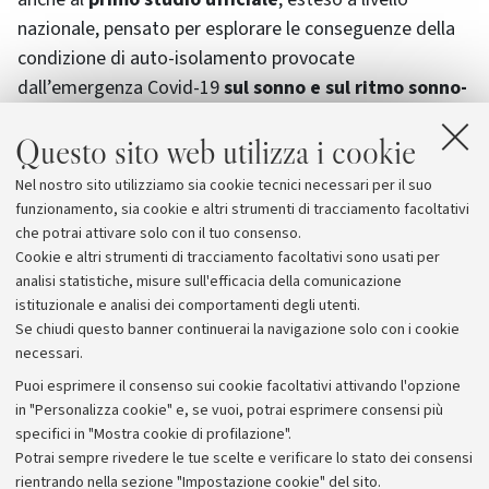
nazionale, pensato per esplorare le conseguenze della
condizione di auto-isolamento provocate
dall’emergenza Covid-19
sul sonno e sul ritmo sonno-
veglia
. Tutti possono partecipare allo studio
Questo sito web utilizza i cookie
compilando un semplice questionario sul sito web
dell'Associazione
. I risultati dell'indagine serviranno
Nel nostro sito utilizziamo sia cookie tecnici necessari per il suo
anche ad integrare e meglio mirare l'efficacia degli
funzionamento, sia cookie e altri strumenti di tracciamento facoltativi
interventi degli esperti messi a disposizione dall’AIMS.
che potrai attivare solo con il tuo consenso.
Cookie e altri strumenti di tracciamento facoltativi sono usati per
analisi statistiche, misure sull'efficacia della comunicazione
istituzionale e analisi dei comportamenti degli utenti.
Se chiudi questo banner continuerai la navigazione solo con i cookie
necessari.
Archivio
Puoi esprimere il consenso sui cookie facoltativi attivando l'opzione
in "Personalizza cookie" e, se vuoi, potrai esprimere consensi più
Comunicati stampa
specifici in "Mostra cookie di profilazione".
Redazione
Potrai sempre rivedere le tue scelte e verificare lo stato dei consensi
rientrando nella sezione "Impostazione cookie" del sito.