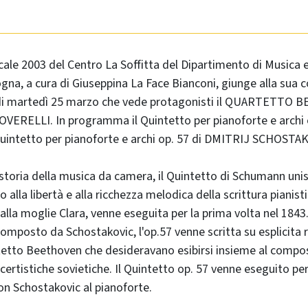
ale 2003 del Centro La Soffitta del Dipartimento di Musica 
ogna, a cura di Giuseppina La Face Bianconi, giunge alla sua 
i martedì 25 marzo che vede protagonisti il QUARTETTO BE
OVERELLI. In programma il Quintetto per pianoforte e archi
intetto per pianoforte e archi op. 57 di DMITRIJ SCHOSTA
storia della musica da camera, il Quintetto di Schumann unisc
co alla libertà e alla ricchezza melodica della scrittura piani
alla moglie Clara, venne eseguita per la prima volta nel 1843
omposto da Schostakovic, l'op.57 venne scritta su esplicita r
etto Beethoven che desideravano esibirsi insieme al compos
ncertistiche sovietiche. Il Quintetto op. 57 venne eseguito per
n Schostakovic al pianoforte.