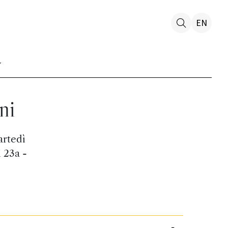
EN
ni
artedì
i 23a -