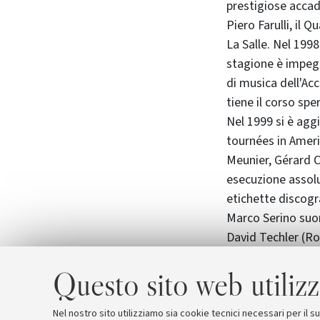
prestigiose acca
Piero Farulli, il 
La Salle. Nel 199
stagione è impegn
di musica dell'Ac
tiene il corso spe
Nel 1999 si è aggi
tournées in Ameri
Meunier, Gérard C
esecuzione assolut
etichette discogr
Marco Serino suon
David Techler (Ro
Questo sito web utilizz
Per informazioni:
tel.051.2092018 -
soffitta@muspe.u
Nel nostro sito utilizziamo sia cookie tecnici necessari per il 