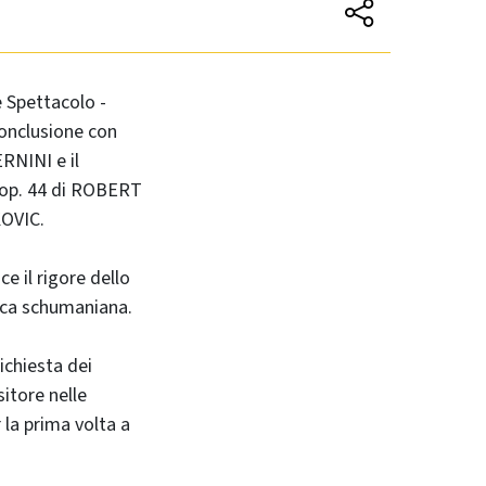
e Spettacolo -
conclusione con
RNINI e il
 op. 44 di ROBERT
KOVIC.
e il rigore dello
stica schumaniana.
.
ichiesta dei
itore nelle
 la prima volta a