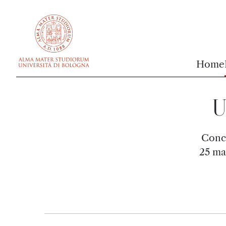
vai al contenuto della pagina
vai al menu di navigazione
Home
U
Conce
25 mar