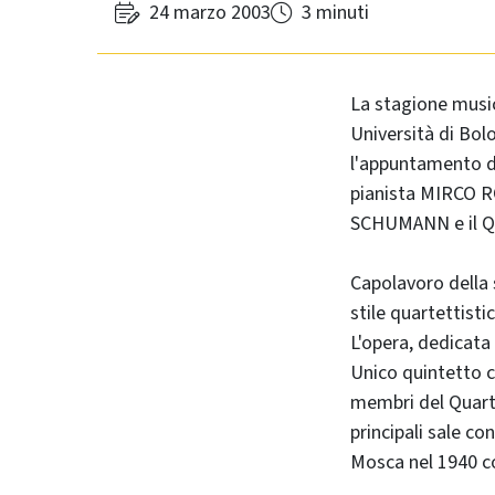
24 marzo 2003
3 minuti
La stagione music
Università di Bol
l'appuntamento d
pianista MIRCO R
SCHUMANN e il Qu
Capolavoro della 
stile quartettisti
L'opera, dedicata 
Unico quintetto c
membri del Quart
principali sale co
Mosca nel 1940 co