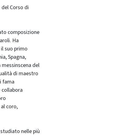
 del Corso di
diato composizione
aroli. Ha
 il suo primo
ania, Spagna,
la messinscena del
ualità di maestro
di fama
e collabora
oro
 al coro,
tudiato nelle più