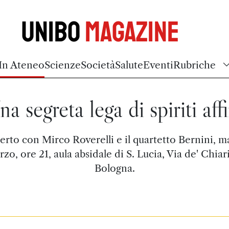
Unibo
Magazine
In Ateneo
Scienze
Società
Salute
Eventi
Rubriche
na segreta lega di spiriti affi
rto con Mirco Roverelli e il quartetto Bernini, m
zo, ore 21, aula absidale di S. Lucia, Via de' Chiar
Bologna.