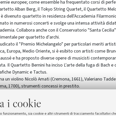
demie europee; come ensemble ha frequentato corsi di per
Quartetto Alban Berg, il Tokyo String Quartet, il Quartetto Mel
8 è divenuto quartetto in residenza dell'Accademia Filarmon
ato in numerosi concerti e svolge una intensa attività didat
cademia. Collabora anche con il Conservatorio "Santa Cecilia
rimentale per quartetto d'archi.
udicato il "Premio Michelangelo" per particolari meriti artist
ca, Europa, Medio Oriente, si è esibito con artisti come Brun
aussé e ha proposto diverse opere di musicisti contemporan
a. Il Quartetto Bernini ha inciso L'arte della fuga di Bach e 
afiche Dynamic e Tactus.
a un violino Nicolò Amati (Cremona, 1661), Valeriano Tadde
ma, 1700), strumenti concessi in prestito.
a i cookie
 Dipartimento di Musica e Spettacolo - Centro La Soffitta
 21 fax 051.2092017
nibo.it
-
ufficiostampa@muspe.unibo.it
-
www.muspe.unibo.i
suo funzionamento, sia cookie e altri strumenti di tracciamento facoltativi ch