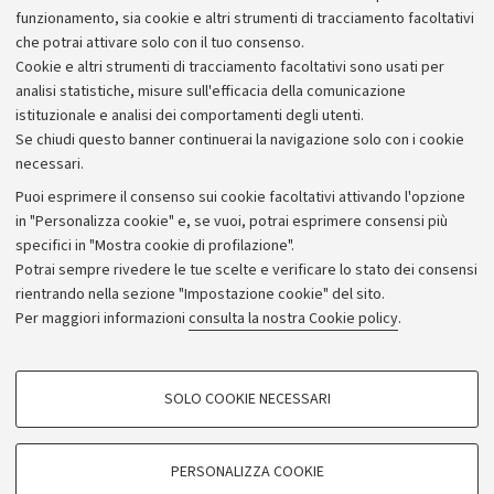
funzionamento, sia cookie e altri strumenti di tracciamento facoltativi
che potrai attivare solo con il tuo consenso.
Cookie e altri strumenti di tracciamento facoltativi sono usati per
analisi statistiche, misure sull'efficacia della comunicazione
istituzionale e analisi dei comportamenti degli utenti.
Se chiudi questo banner continuerai la navigazione solo con i cookie
necessari.
Archivio
Puoi esprimere il consenso sui cookie facoltativi attivando l'opzione
in "Personalizza cookie" e, se vuoi, potrai esprimere consensi più
Comunicati stampa
specifici in "Mostra cookie di profilazione".
Redazione
Potrai sempre rivedere le tue scelte e verificare lo stato dei consensi
rientrando nella sezione "Impostazione cookie" del sito.
Rassegna stampa
Per maggiori informazioni
consulta la nostra Cookie policy
.
Seguici su:
COOKIE DI PROFILAZIONE - FACOLTATIVI
SOLO COOKIE NECESSARI
Si tratta di cookie utilizzati per analizzare le caratteristiche della navigazione
degli utenti, creare profili in base al loro comportamento sul sito, per analisi
di marketing.
PERSONALIZZA COOKIE
© Copyright 2026 - ALMA MATER STUDIORUM - Università di
Mostra cookie di profilazione