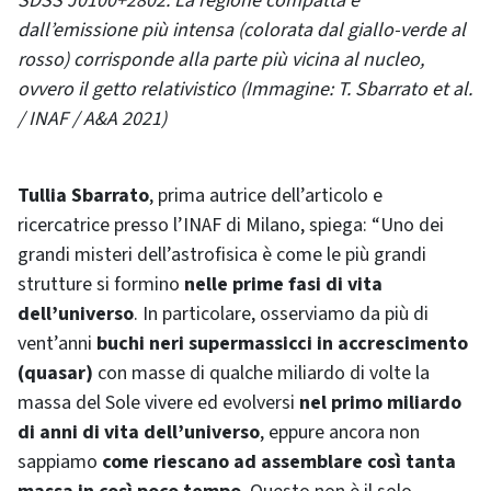
SDSS J0100+2802. La regione compatta e
dall’emissione più intensa (colorata dal giallo-verde al
rosso) corrisponde alla parte più vicina al nucleo,
ovvero il getto relativistico (Immagine: T. Sbarrato et al.
/ INAF / A&A 2021)
Tullia Sbarrato
, prima autrice dell’articolo e
ricercatrice presso l’INAF di Milano, spiega: “Uno dei
grandi misteri dell’astrofisica è come le più grandi
strutture si formino
nelle prime fasi di vita
dell’universo
. In particolare, osserviamo da più di
vent’anni
buchi neri supermassicci in accrescimento
(quasar)
con masse di qualche miliardo di volte la
massa del Sole vivere ed evolversi
nel primo miliardo
di anni di vita dell’universo
, eppure ancora non
sappiamo
come riescano ad assemblare così tanta