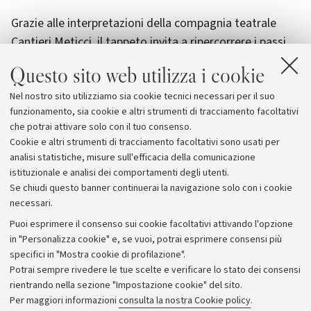
Grazie alle interpretazioni della compagnia teatrale
Cantieri Meticci, il tappeto invita a ripercorrere i passi
dei migranti incrociando gli sguardi e le narrazioni che
Questo sito web utilizza i cookie
insieme danno forma all’Europa che coabitiamo.
Nel nostro sito utilizziamo sia cookie tecnici necessari per il suo
funzionamento, sia cookie e altri strumenti di tracciamento facoltativi
Tutte le tappe di R.E.D. Carpet
che potrai attivare solo con il tuo consenso.
Cookie e altri strumenti di tracciamento facoltativi sono usati per
analisi statistiche, misure sull'efficacia della comunicazione
istituzionale e analisi dei comportamenti degli utenti.
Se chiudi questo banner continuerai la navigazione solo con i cookie
necessari.
Archivio
Puoi esprimere il consenso sui cookie facoltativi attivando l'opzione
in "Personalizza cookie" e, se vuoi, potrai esprimere consensi più
Comunicati stampa
specifici in "Mostra cookie di profilazione".
Redazione
Potrai sempre rivedere le tue scelte e verificare lo stato dei consensi
rientrando nella sezione "Impostazione cookie" del sito.
Rassegna stampa
Per maggiori informazioni
consulta la nostra Cookie policy
.