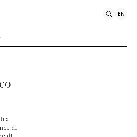
EN
ico
ti a
ince di
ne di