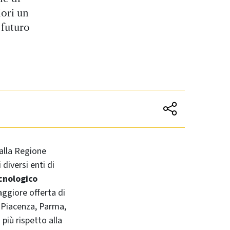
iori un
 futuro
lla Regione
diversi enti di
ecnologico
aggiore offerta di
i Piacenza, Parma,
più rispetto alla