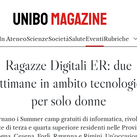
Unibo
Magazine
In Ateneo
Scienze
Società
Salute
Eventi
Rubriche
Ragazze Digitali ER: due
ttimane in ambito tecnolog
per solo donne
nano i Summer camp gratuiti di informatica, rivol
e di terza e quarta superiore residenti nelle Prov
gna, Cesena, Forlì, Ravenna e Rimini. Un'occasio