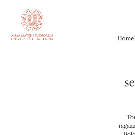
vai al contenuto della pagina
vai al menu di navigazione
Home
se
Tor
ragazz
Bolo