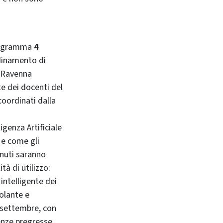
rogramma
4
dinamento di
a Ravenna
te dei docenti del
coordinati dalla
igenza Artificiale
 e come gli
enuti saranno
ità di utilizzo:
intelligente dei
molante e
 settembre, con
enze pregresse.