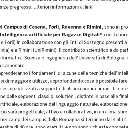
nze pregresse. Ulteriori informazioni al link
ei Campus di Cesena, Forlì, Ravenna e Rimini,
sono in p
telligenza artificiale per Ragazze Digitali”
con il coor
 Forli) in collaborazione con gli Enti di Sostegno presenti 
ia) e a Rimini (UniRimini). Il contributo scientifico è da par
nformatica-Scienza e Ingegneria dell’Università di Bologna, 
a Carbonaro.
prenderanno i fondamenti di alcune delle tecniche dell’Intell
tivi di maggiore utilizzo, approfondendo cosa è possibile fare
 essere utilizzati a supporto di alcuni compiti umani. I cont
ne delle seguenti classi di soluzioni, distinte in base alle final
rtificiale, elaborazione del linguaggio naturale, elaborazione 
ccio sarà progettuale, attivo e collaborativo, in un clima sti
mmer camp dei Campus della Romagna si terranno dal 4 al 14
ssiva di 40 ore, sono gratuiti, e non sono richieste compet