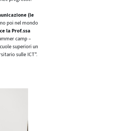
municazione (le
tono poi nel mondo
ce la Prof.ssa
 Summer camp –
cuole superiori un
itario sulle ICT".