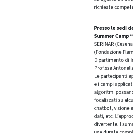
richieste compete
Presso le sedi d
Summer Camp “In
SERINAR (Cesena e
(Fondazione Flamin
Dipartimento di I
Prof.ssa Antonell
Le partecipanti ap
e i campi applica
algoritmi possano
focalizzati su alcu
chatbot, visione a
dati, etc. L’appro
divertente. I su
una durata comple