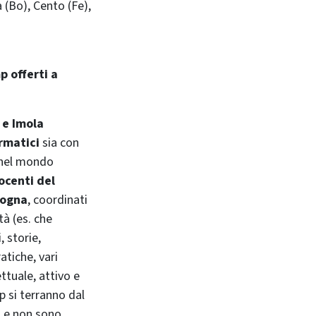
 (Bo), Cento (Fe),
 offerti a
 e Imola
rmatici
sia con
i nel mondo
docenti del
logna
, coordinati
tà (es. che
 storie,
atiche, vari
ettuale, attivo e
p si terranno dal
i e non sono