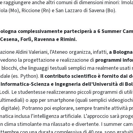
 e raggiungere anche altri comuni di dimensioni minori: Imola
ola (Mo), Riccione (Rn) e San Lazzaro di Savena (Bo).
 Bologna complessivamente parteciperà a 6 Summer Camp
Cesena, Forlì, Ravenna e Rimini.
zione Aldini Valeriani, l'Ateneo organizza, infatti,
a Bologna
evedono la progettazione e realizzazione di
programmi info
 a blocchi, che linguaggi testuali semplici ma realmente usat
ndale (es. Python).
Il contributo scientifico è fornito dai 
 Informatica-Scienza e Ingegneria dell’Università di Bo
Lodi. Le studentesse realizzeranno piccoli programmi di utili
ltimediali) o app per smartphone (quali semplici videogiochi,
digitale). Potranno poi esplorare, sempre tramite attività pr
matica inclusa l’intelligenza artificiale. L’approccio sarà prog
 un clima stimolante ma rilassato e divertente. I summer cam
ettembre con una durata complessiva di 40 ore, sono gratuit