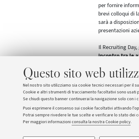
per fornire inform
brevi colloqui di 
sarà a disposizio
presentazioni azi
Il Recruiting Day
incontro tra le 
avranno la possibi
Questo sito web utilizz
realtà aziendali a
e, attraverso i co
Nel nostro sito utilizziamo sia cookie tecnici necessari per il 
Cookie e altri strumenti di tracciamento facoltativi sono usati p
Se chiudi questo banner continuerai la navigazione solo con i 
Puoi esprimere il consenso sui cookie facoltativi attivando l'op
Potrai sempre rivedere le tue scelte e verificare lo stato dei 
Archivio
Comunicati stampa
Redazione
Rassegna 
Per maggiori informazioni
consulta la nostra Cookie policy
.
COOKIE DI PROFILAZIONE - FACOLTATIVI