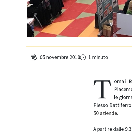
05 novembre 2018
1 minuto
T
orna il
R
Placemen
le gior
Plesso Battiferro
50 aziende
.
A partire dalle 9.