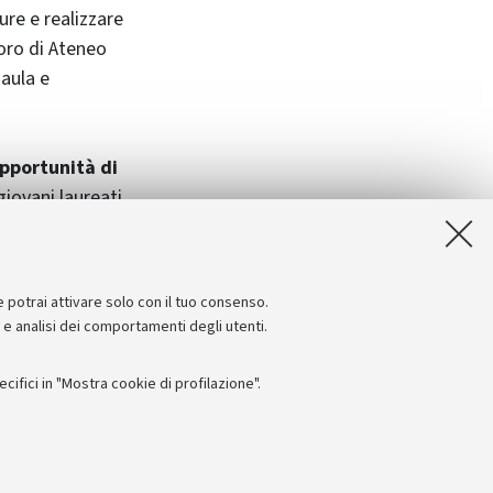
ure e realizzare
voro di Ateneo
 aula e
pportunità di
giovani laureati
oscere da vicino le
rapporti lavorativi
e potrai attivare solo con il tuo consenso.
e e analisi dei comportamenti degli utenti.
ifici in "Mostra cookie di profilazione".
Seguici su:
I