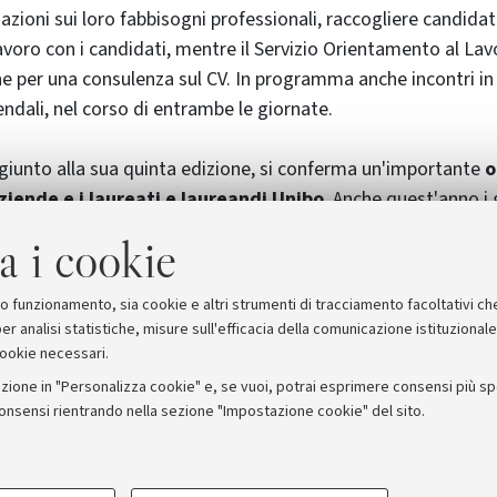
azioni sui loro fabbisogni professionali, raccogliere candidat
lavoro con i candidati, mentre il Servizio Orientamento al La
ne per una consulenza sul CV. In programma anche incontri in
endali, nel corso di entrambe le giornate.
, giunto alla sua quinta edizione, si conferma un'importante
o
aziende e i laureati e laureandi Unibo
. Anche quest'anno i 
lità di caricare il CV sul sito, al momento dell’iscrizione, con
a i cookie
 cui sono interessati e/o scoprirne di nuove, instaurare primi 
lloqui, avere opportunità di crescita professionale.
suo funzionamento, sia cookie e altri strumenti di tracciamento facoltativi ch
er analisi statistiche, misure sull'efficacia della comunicazione istituzional
cookie necessari.
zione in "Personalizza cookie" e, se vuoi, potrai esprimere consensi più spec
consensi rientrando nella sezione "Impostazione cookie" del sito.
stampa
COOKIE TECNICI - NECESSAR