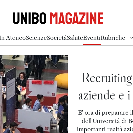
Unibo
Magazine
In Ateneo
Scienze
Società
Salute
Eventi
Rubriche
Recruiting
aziende e i
E' ora di preparare i
dell'Università di 
importanti realtà azi