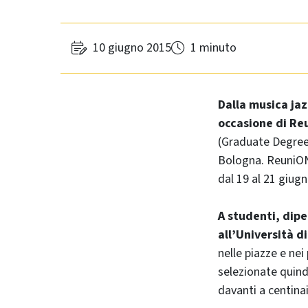
10 giugno 2015
1 minuto
Dalla musica jaz
occasione di R
(Graduate Degree 
Bologna. ReuniONm
dal 19 al 21 giugn
A studenti, dipe
all’Università d
nelle piazze e nei
selezionate quind
davanti a centina