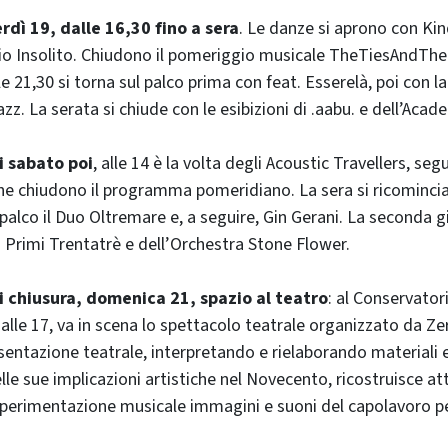
rdì 19, dalle 16,30 fino a sera
. Le danze si aprono con Kin
Trio Insolito. Chiudono il pomeriggio musicale TheTiesAndThe
e 21,30 si torna sul palco prima con feat. Esserelà, poi con 
z. La serata si chiude con le esibizioni di .aabu. e dell’Aca
i sabato poi
, alle 14 è la volta degli Acoustic Travellers, segu
he chiudono il programma pomeridiano. La sera si ricomincia
 palco il Duo Oltremare e, a seguire, Gin Gerani. La seconda g
 Primi Trentatrè e dell’Orchestra Stone Flower.
i chiusura, domenica 21, spazio al teatro
: al Conservator
 alle 17, va in scena lo spettacolo teatrale organizzato da Ze
entazione teatrale, interpretando e rielaborando materiali 
lle sue implicazioni artistiche nel Novecento, ricostruisce a
 sperimentazione musicale immagini e suoni del capolavoro p