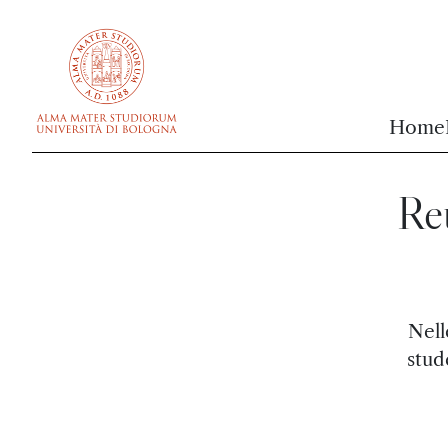
vai al contenuto della pagina
vai al menu di navigazione
Home
Reu
Nell
stud