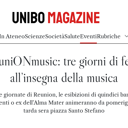
Unibo
Magazine
In Ateneo
Scienze
Società
Salute
Eventi
Rubriche
niONmusic: tre giorni di f
all’insegna della musica
e giornate di Reunion, le esibizioni di quindici ba
enti o ex dell’Alma Mater animeranno da pomerig
tarda sera piazza Santo Stefano