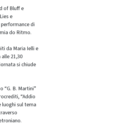
d of Bluff e
Lies e
la performance di
demia do Ritmo.
iti da Maria Ielli e
 alle 21,30
iornata si chiude
io “G. B. Martini”
rocrediti, “Addio
e luoghi sul tema
ttraverso
etroniano.