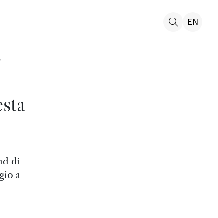
EN
esta
nd di
gio a