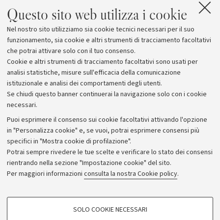
Questo sito web utilizza i cookie
Nel nostro sito utilizziamo sia cookie tecnici necessari per il suo
L’evento è realizzato con la collaborazione e il
funzionamento, sia cookie e altri strumenti di tracciamento facoltativi
patrocinio del Comune di Rimini.
che potrai attivare solo con il tuo consenso.
Cookie e altri strumenti di tracciamento facoltativi sono usati per
analisi statistiche, misure sull'efficacia della comunicazione
istituzionale e analisi dei comportamenti degli utenti.
Se chiudi questo banner continuerai la navigazione solo con i cookie
necessari.
Archivio
Puoi esprimere il consenso sui cookie facoltativi attivando l'opzione
in "Personalizza cookie" e, se vuoi, potrai esprimere consensi più
Comunicati stampa
specifici in "Mostra cookie di profilazione".
Redazione
Potrai sempre rivedere le tue scelte e verificare lo stato dei consensi
rientrando nella sezione "Impostazione cookie" del sito.
Rassegna stampa
Per maggiori informazioni
consulta la nostra Cookie policy
.
Seguici su:
COOKIE DI PROFILAZIONE - FACOLTATIVI
SOLO COOKIE NECESSARI
Si tratta di cookie utilizzati per analizzare le caratteristiche della navigazione