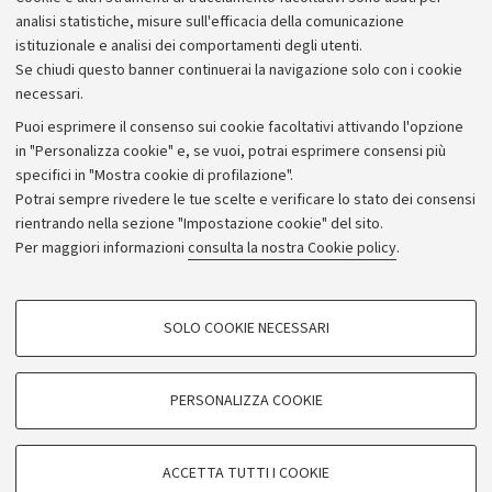
analisi statistiche, misure sull'efficacia della comunicazione
istituzionale e analisi dei comportamenti degli utenti.
Se chiudi questo banner continuerai la navigazione solo con i cookie
necessari.
Archivio
Puoi esprimere il consenso sui cookie facoltativi attivando l'opzione
in "Personalizza cookie" e, se vuoi, potrai esprimere consensi più
Comunicati stampa
specifici in "Mostra cookie di profilazione".
Redazione
Potrai sempre rivedere le tue scelte e verificare lo stato dei consensi
rientrando nella sezione "Impostazione cookie" del sito.
Rassegna stampa
Per maggiori informazioni
consulta la nostra Cookie policy
.
Seguici su:
COOKIE DI PROFILAZIONE - FACOLTATIVI
SOLO COOKIE NECESSARI
Si tratta di cookie utilizzati per analizzare le caratteristiche della navigazione
degli utenti, creare profili in base al loro comportamento sul sito, per analisi
di marketing.
PERSONALIZZA COOKIE
© Copyright 2026 - ALMA MATER STUDIORUM - Università di
Mostra cookie di profilazione
Bologna - Via Zamboni, 33 - 40126 Bologna - PI: 01131710376 -
Google/Youtube Video
CF: 80007010376
COOKIE TECNICI - NECESSARI
ACCETTA TUTTI I COOKIE
Facebook