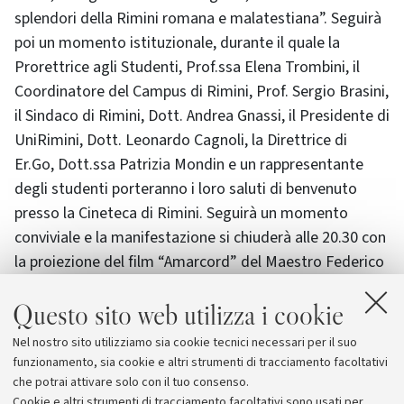
splendori della Rimini romana e malatestiana”. Seguirà
poi un momento istituzionale, durante il quale la
Prorettrice agli Studenti, Prof.ssa Elena Trombini, il
Coordinatore del Campus di Rimini, Prof. Sergio Brasini,
il Sindaco di Rimini, Dott. Andrea Gnassi, il Presidente di
UniRimini, Dott. Leonardo Cagnoli, la Direttrice di
Er.Go, Dott.ssa Patrizia Mondin e un rappresentante
degli studenti porteranno i loro saluti di benvenuto
presso la Cineteca di Rimini. Seguirà un momento
conviviale e la manifestazione si chiuderà alle 20.30 con
la proiezione del film “Amarcord” del Maestro Federico
Fellini, con sottotitoli in inglese.
Questo sito web utilizza i cookie
L’evento è realizzato con la collaborazione e il
Nel nostro sito utilizziamo sia cookie tecnici necessari per il suo
patrocinio del Comune di Rimini e con il supporto
funzionamento, sia cookie e altri strumenti di tracciamento facoltativi
dell’ente di sostegno UniRimini.
che potrai attivare solo con il tuo consenso.
Cookie e altri strumenti di tracciamento facoltativi sono usati per