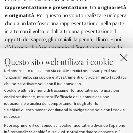
rappresentazione e presentazione
, tra
originarietà
e originalità
. Per questo ho voluto realizzare un’opera
che da un lato fosse una rappresentazione, nella parte
in alto con il volto, e dall’altro una presentazione di
oggetti del sapere, gli occhiali, la penna, il libro. E poi
c’è la rosa, che è un omaggio al fiore tanto amato da
Calzolari".
Questo sito web utilizza i cookie
Nel nostro sito utilizziamo sia cookie tecnici necessari per il suo
funzionamento, sia cookie e altri strumenti di tracciamento facoltativi
che potrai attivare solo con il tuo consenso.
Cookie e altri strumenti di tracciamento facoltativi sono usati per
analisi statistiche, misure sull'efficacia della comunicazione
istituzionale e analisi dei comportamenti degli utenti.
Se chiudi questo banner continuerai la navigazione solo con i cookie
necessari.
Archivio
Puoi esprimere il consenso sui cookie facoltativi attivando l'opzione
in "Personalizza cookie" e, se vuoi, potrai esprimere consensi più