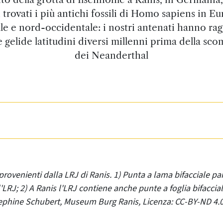
i trovati i più antichi fossili di Homo sapiens in E
le e nord-occidentale: i nostri antenati hanno ra
 gelide latitudini diversi millenni prima della sc
dei Neanderthal
 provenienti dalla LRJ di Ranis. 1) Punta a lama bifacciale pa
l'LRJ; 2) A Ranis l'LRJ contiene anche punte a foglia bifacci
sephine Schubert, Museum Burg Ranis, Licenza: CC-BY-ND 4.0