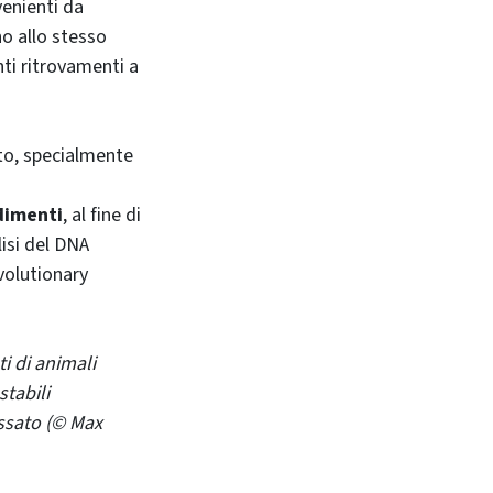
enienti da
o allo stesso
ti ritrovamenti a
ito, specialmente
dimenti
, al fine di
lisi del DNA
volutionary
i di animali
stabili
assato (© Max