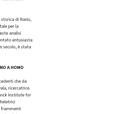
storica di Ranis,
tale per la
este analisi
ntato entusiasta:
n secolo, è stata
ANO A HOMO
ecedenti che da
ala, ricercatrice
anck Institute for
eletrici
si frammenti