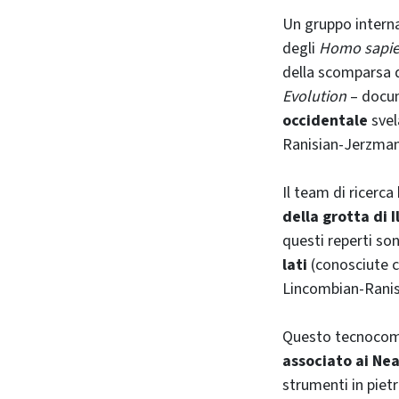
Un gruppo internaz
degli
Homo sapi
della scomparsa de
Evolution
– docu
occidentale
svel
Ranisian-Jerzman
Il team di ricerca
della grotta di 
questi reperti so
lati
(conosciute c
Lincombian-Ranis
Questo tecnocom
associato ai Nea
strumenti in pietr