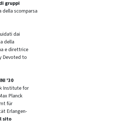
di gruppi
ma della scomparsa
uidati dai
a della
na e direttrice
y Devoted to
NI '30
 Institute for
(Max Planck
mt für
tät Erlangen-
il sito