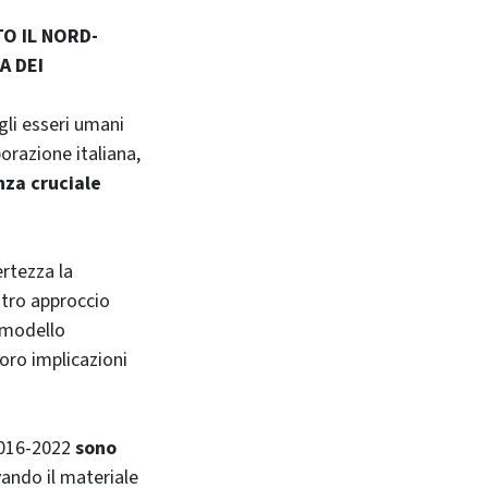
O IL NORD-
A DEI
gli esseri umani
borazione italiana,
nza cruciale
ertezza la
ostro approccio
n modello
loro implicazioni
 2016-2022
sono
vando il materiale