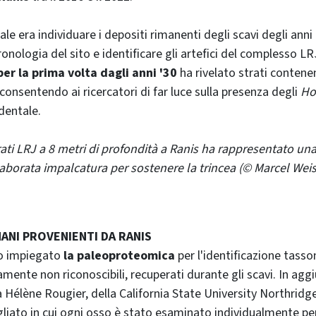
ale era individuare i depositi rimanenti degli scavi degli anni '
cronologia del sito e identificare gli artefici del complesso L
er la prima volta dagli anni '30
ha rivelato strati contene
consentendo ai ricercatori di far luce sulla presenza degli
Ho
dentale.
rati LRJ a 8 metri di profondità a Ranis ha rappresentato una 
laborata impalcatura per sostenere la trincea (© Marcel Weis
MANI PROVENIENTI DA RANIS
no impiegato
la paleoproteomica
per l'identificazione tasso
ente non riconoscibili, recuperati durante gli scavi. In aggi
Hélène Rougier, della California State University Northridg
liato in cui ogni osso è stato esaminato individualmente per