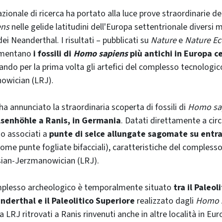
ionale di ricerca ha portato alla luce prove straordinarie del
ens
nelle gelide latitudini dell'Europa settentrionale diversi m
i Neanderthal. I risultati – pubblicati su
Nature
e
Nature Ec
mentano
i fossili di
Homo sapiens
più antichi in Europa c
ando per la prima volta gli artefici del complesso tecnologi
owician (LRJ).
 ha annunciato la straordinaria scoperta di fossili di
Homo sa
Ilsenhöhle a Ranis, in Germania
. Datati direttamente a circ
no associati a
punte di selce allungate sagomate su entra
ome punte fogliate bifacciali), caratteristiche del compless
ian-Jerzmanowician (LRJ).
plesso archeologico è temporalmente situato
tra il Paleol
nderthal e il Paleolitico Superiore
realizzato dagli
Homo 
a LRJ ritrovati a Ranis rinvenuti anche in altre località in Eu