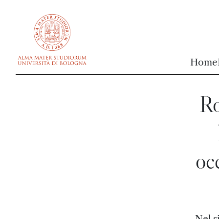
vai al contenuto della pagina
vai al menu di navigazione
Home
Ro
oc
Nel s