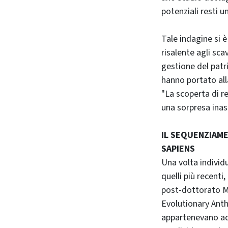
potenziali resti u
Tale indagine si 
risalente agli scav
gestione del patr
hanno portato all
"La scoperta di r
una sorpresa inas
IL SEQUENZIAM
SAPIENS
Una volta individ
quelli più recenti
post-dottorato Mil
Evolutionary Anth
appartenevano ad 