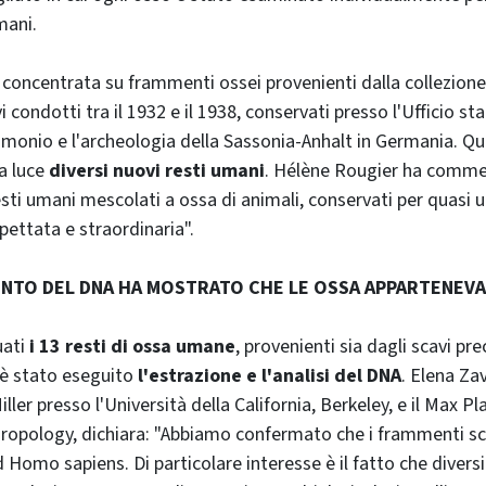
mani.
è concentrata su frammenti ossei provenienti dalla collezione 
i condotti tra il 1932 e il 1938, conservati presso l'Ufficio sta
imonio e l'archeologia della Sassonia-Anhalt in Germania. Qu
a luce
diversi nuovi resti umani
. Hélène Rougier ha comme
esti umani mescolati a ossa di animali, conservati per quasi u
pettata e straordinaria".
ENTO DEL DNA HA MOSTRATO CHE LE OSSA APPARTENEV
uati
i 13 resti di ossa umane
, provenienti sia dagli scavi pr
, è stato eseguito
l'estrazione e l'analisi del DNA
. Elena Zav
ler presso l'Università della California, Berkeley, e il Max Pl
ropology, dichiara: "Abbiamo confermato che i frammenti sch
Homo sapiens. Di particolare interesse è il fatto che diver