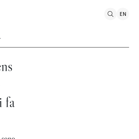
EN
ens
-
 fa
, sono