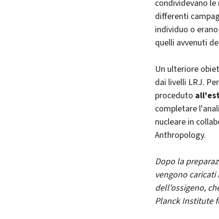
condividevano le 
differenti campag
individuo o erano
quelli avvenuti de
Un ulteriore obie
dai livelli LRJ. P
proceduto
all'e
completare l'anal
nucleare in colla
Anthropology.
Dopo la preparazi
vengono caricati 
dell'ossigeno, ch
Planck Institute 