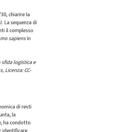
30, chiarire la
RJ. La sequenza di
nti il complesso
mo sapiens
in
sfida logistica e
s, Licenza: CC-
nomica di resti
unta, la
e, ha condotto
 identificare