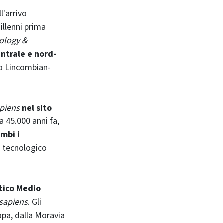
l'arrivo
illenni prima
ology &
entrale e nord-
co Lincombian-
piens
nel sito
a 45.000 anni fa,
mbi i
o tecnologico
itico Medio
sapiens
. Gli
ropa, dalla Moravia