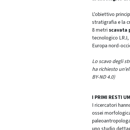
L'obiettivo princip
stratigrafia e la 
8 metri
scavata p
tecnologico LRJ, 
Europa nord-occi
Lo scavo degli st
ha richiesto un'e
BY-ND 4.0)
I PRIMI RESTI U
I ricercatori han
ossei morfologicam
paleoantropologa 
uno studio dettag