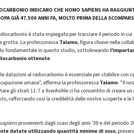
IOCARBONIO INDICANO CHE HOMO SAPIENS HA RAGGIUNT
OPA GIÀ 47.500 ANNI FA, MOLTO PRIMA DELLA SCOMPARS
diocarbonio è stata impiegata per tracciare il periodo in cui 
a grotta. La professoressa
Talamo
, figura chiave nella colla
olo fondamentale in questo studio, sottolineando
l'importa
adiocarbonio ottenute
.
le datazioni al radiocarbonio è essenziale per stabilire con c
occupazione umana", afferma la professoressa
Talamo
. "Il n
are gli strati 11-7 a Ilsenhöhle ci ha consentito di creare u
o, rafforzando così la credibilità delle nostre scoperte e le 
sapiens
provenienti dagli scavi degli anni '30 e del periodo
nte datate utilizzando quantità minime di osso
, preser