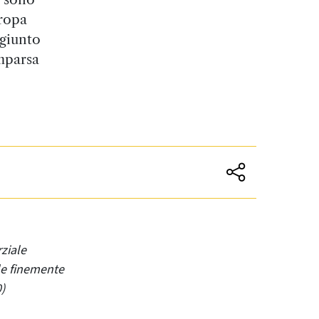
uropa
ggiunto
omparsa
rziale
ale finemente
)