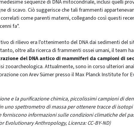
medesime sequenze di DNA mitocondriale, inclusi quelli prov
ne di scavo. Ciò suggerisce che tali frammenti appartenevan
 correlati come parenti materni, collegando così questi recen
cenni fa".
ttivo di rilievo era l'ottenimento del DNA dai sedimenti del s
ertanto, oltre alla ricerca di frammenti ossei umani, il team ha
strazione del DNA antico di mammiferi da campioni di se
isi zooarcheologica. Attualmente, sono in corso ulteriori ana
borazione con Arev Sümer presso il Max Planck Institute for E
one e la purificazione chimica, piccolissimi campioni di dent
in uno spettrometro di massa per ottenere tracce di isotopi 
e forniscono informazioni sulle condizioni climatiche del p
for Evolutionary Anthropology, Licenza: CC-BY-ND)