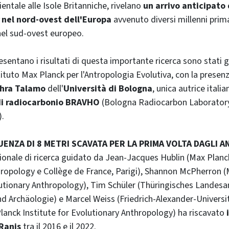
ientale alle Isole Britanniche, rivelano
un arrivo anticipato 
nel nord-ovest dell'Europa
avvenuto diversi millenni pri
nel sud-ovest europeo.
esentano i risultati di questa importante ricerca sono stati g
stituto Max Planck per l'Antropologia Evolutiva, con la presenz
hra Talamo
dell'
Università di Bologna
, unica autrice italia
di radiocarbonio BRAVHO
(Bologna Radiocarbon Laborator
.
ENZA DI 8 METRI SCAVATA PER LA PRIMA VOLTA DAGLI AN
onale di ricerca guidato da Jean-Jacques Hublin (Max Planck
hropology e Collège de France, Parigi), Shannon McPherron 
lutionary Anthropology), Tim Schüler (Thüringisches Landesa
 Archäologie) e Marcel Weiss (Friedrich-Alexander-Universi
anck Institute for Evolutionary Anthropology) ha riscavato
 Ranis
tra il 2016 e il 2022.