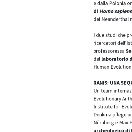
e dalla Polonia or
di
Homo sapiens
dei Neanderthal 
I due studi che pr
ricercatori dell'I
professoressa
Sa
del
laboratorio 
Human Evolution)
RANIS: UNA SEQU
Un team internazi
Evolutionary Ant
Institute for Evo
Denkmalpflege und
Nürnberg e Max Pl
archeologico di