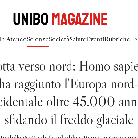
Unibo
Magazine
In Ateneo
Scienze
Società
Salute
Eventi
Rubriche
tta verso nord: Homo sapi
ha raggiunto l'Europa nord
cidentale oltre 45.000 anni
sfidando il freddo glaciale
ito della grotta di Ilsenhöhle a Ranis, in Germania