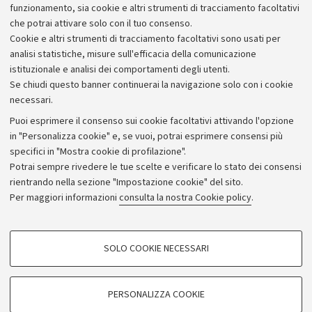
funzionamento, sia cookie e altri strumenti di tracciamento facoltativi
che potrai attivare solo con il tuo consenso.
Cookie e altri strumenti di tracciamento facoltativi sono usati per
analisi statistiche, misure sull'efficacia della comunicazione
istituzionale e analisi dei comportamenti degli utenti.
Se chiudi questo banner continuerai la navigazione solo con i cookie
necessari.
Archivio
Puoi esprimere il consenso sui cookie facoltativi attivando l'opzione
in "Personalizza cookie" e, se vuoi, potrai esprimere consensi più
Comunicati stampa
specifici in "Mostra cookie di profilazione".
Redazione
Potrai sempre rivedere le tue scelte e verificare lo stato dei consensi
rientrando nella sezione "Impostazione cookie" del sito.
Rassegna stampa
Per maggiori informazioni
consulta la nostra Cookie policy
.
Seguici su:
COOKIE DI PROFILAZIONE - FACOLTATIVI
SOLO COOKIE NECESSARI
Si tratta di cookie utilizzati per analizzare le caratteristiche della navigazione
degli utenti, creare profili in base al loro comportamento sul sito, per analisi
di marketing.
PERSONALIZZA COOKIE
© Copyright 2026 - ALMA MATER STUDIORUM - Università di
Mostra cookie di profilazione