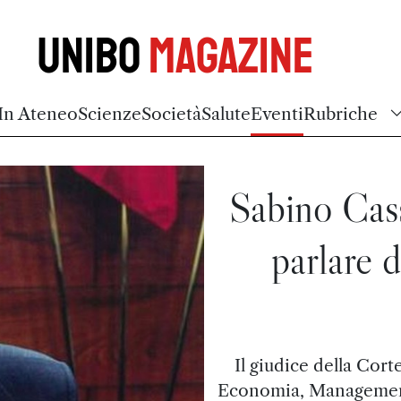
Unibo
Magazine
In Ateneo
Scienze
Società
Salute
Eventi
Rubriche
Sabino Cas
parlare 
Il giudice della Cort
Economia, Management e