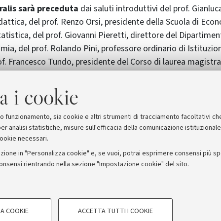
ralis sarà preceduta
dai saluti introduttivi del prof. Gianluc
dattica, del prof. Renzo Orsi, presidente della Scuola di Eco
istica, del prof. Giovanni Pieretti, direttore del Dipartimen
mia, del prof. Rolando Pini, professore ordinario di Istituzion
rof. Francesco Tundo, presidente del Corso di laurea magistr
a i cookie
suo funzionamento, sia cookie e altri strumenti di tracciamento facoltativi ch
er analisi statistiche, misure sull'efficacia della comunicazione istituzional
cookie necessari.
zione in "Personalizza cookie" e, se vuoi, potrai esprimere consensi più spec
consensi rientrando nella sezione "Impostazione cookie" del sito.
stampa
COOKIE TECNICI - NECESSAR
ORUM - Università di Bologna - Via Zamboni, 33 - 40126 Bologna
A COOKIE
ACCETTA TUTTI I COOKIE
gazione degli utenti, creare profili in
Si tratta di cookie tecnici utilizzati, a