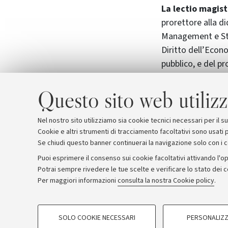
La lectio magist
prorettore alla di
Management e Stat
Diritto dell’Econo
pubblico, e del p
Diritto.
Questo sito web utilizz
Photo credits
Nel nostro sito utilizziamo sia cookie tecnici necessari per il 
Cookie e altri strumenti di tracciamento facoltativi sono usati p
Se chiudi questo banner continuerai la navigazione solo con i 
Puoi esprimere il consenso sui cookie facoltativi attivando l'op
Potrai sempre rivedere le tue scelte e verificare lo stato dei 
Archivio
Comunicati stampa
Redazione
Rassegna 
Per maggiori informazioni
consulta la nostra Cookie policy
.
COOKIE DI PROFILAZIONE - FACOLTATIVI
© Copyright 2026 - ALMA MATER STUDI
SOLO COOKIE NECESSARI
PERSONALIZZ
Si tratta di cookie utilizzati per analizzare le caratteristiche della navi