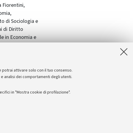
a Fiorentini,
nomia,
to di Sociologia e
i di Diritto
ale in Economia e
e potrai attivare solo con il tuo consenso.
e e analisi dei comportamenti degli utenti.
ifici in "Mostra cookie di profilazione".
Seguici su:
I
 - PI: 01131710376 - CF: 80007010376
 titolo esemplificativo, per il corretto funzionamento del sito, salvare