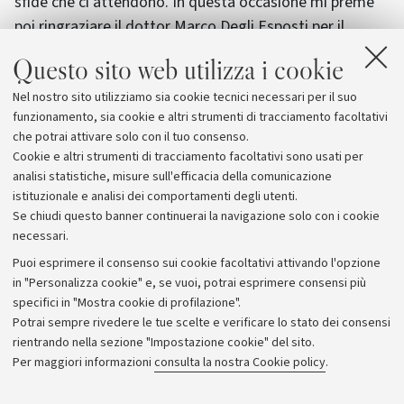
sfide che ci attendono. In questa occasione mi preme
poi ringraziare il dottor Marco Degli Esposti per il
lavoro svolto in questi anni come Direttore generale,
Questo sito web utilizza i cookie
sempre improntato a grande competenza e
Nel nostro sito utilizziamo sia cookie tecnici necessari per il suo
professionalità".
funzionamento, sia cookie e altri strumenti di tracciamento facoltativi
che potrai attivare solo con il tuo consenso.
Cookie e altri strumenti di tracciamento facoltativi sono usati per
analisi statistiche, misure sull'efficacia della comunicazione
istituzionale e analisi dei comportamenti degli utenti.
Se chiudi questo banner continuerai la navigazione solo con i cookie
necessari.
Archivio
Puoi esprimere il consenso sui cookie facoltativi attivando l'opzione
in "Personalizza cookie" e, se vuoi, potrai esprimere consensi più
Comunicati stampa
specifici in "Mostra cookie di profilazione".
Redazione
Potrai sempre rivedere le tue scelte e verificare lo stato dei consensi
rientrando nella sezione "Impostazione cookie" del sito.
Rassegna stampa
Per maggiori informazioni
consulta la nostra Cookie policy
.
Seguici su: