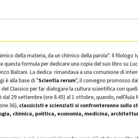
imico della materia, da un chimico della parola". Il filologo 
se questa formula per dedicare una copia del suo libro su Luc
enzo Balzani. La dedica rimandava a una comunione di intent
i è alla base di "
Scientia rerum
", il convegno promosso da
el Classico per far dialogare la cultura scientifica con quel
dal 29 settembre (ore 8.45) al 1 ottobre, quando, nell’Aula
ione 36),
classicisti e scienziati si confronteranno sullo s
ogia, chimica, politica, economia, medicina, architettu