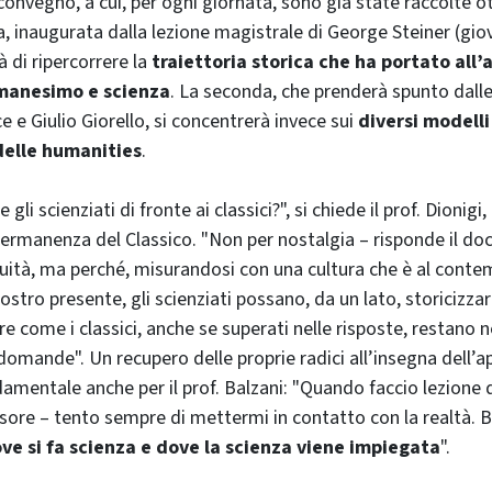
convegno, a cui, per ogni giornata, sono già state raccolte 
a, inaugurata dalla lezione magistrale di George Steiner (gi
à di ripercorrere la
traiettoria storica che ha portato all’
manesimo e scienza
. La seconda, che prenderà spunto dalle 
e e Giulio Giorello, si concentrerà invece sui
diversi modelli
delle
humanities
.
li scienziati di fronte ai classici?", si chiede il prof. Dionigi,
ermanenza del Classico. "Non per nostalgia – risponde il do
inuità, ma perché, misurandosi con una cultura che è al cont
stro presente, gli scienziati possano, da un lato, storicizzare
re come i classici, anche se superati nelle risposte, restano 
omande". Un recupero delle proprie radici all’insegna dell’ap
damentale anche per il prof. Balzani: "Quando faccio lezione 
ssore – tento sempre di mettermi in contatto con la realtà.
ove si fa scienza e dove la scienza viene impiegata
".