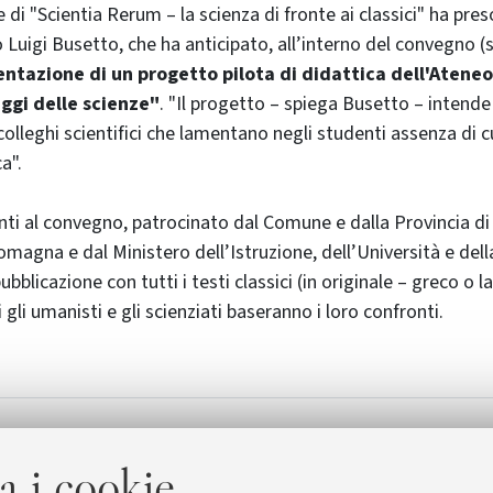
 di "Scientia Rerum – la scienza di fronte ai classici" ha pres
o Luigi Busetto, che ha anticipato, all’interno del convegno (
entazione di un progetto pilota di didattica dell'Ateneo
aggi delle scienze"
. "Il progetto – spiega Busetto – intend
colleghi scientifici che lamentano negli studenti assenza di c
a".
panti al convegno, patrocinato dal Comune e dalla Provincia di
magna e dal Ministero dell’Istruzione, dell’Università e dell
blicazione con tutti i testi classici (in originale – greco o la
 gli umanisti e gli scienziati baseranno i loro confronti.
a del convegno
Centro Studi La Perma
[96.6 KB]
a i cookie