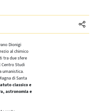
Ivano Dionigi
rezio al chimico
i tra due sfere
l Centro Studi
la umanistica.
 Magna di Santa
tatuto classico e
ra, astronomia e