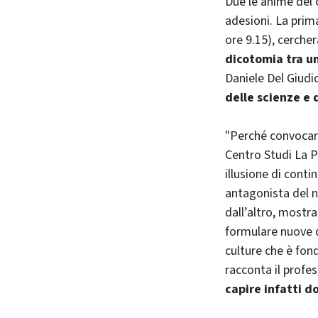
Due le anime del 
adesioni. La prim
ore 9.15), cercher
dicotomia tra u
Daniele Del Giudic
delle scienze e 
"Perché convocare g
Centro Studi La P
illusione di cont
antagonista del no
dall’altro, mostra
formulare nuove d
culture che è fon
racconta il profe
capire infatti d