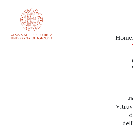
vai al contenuto della pagina
vai al menu di navigazione
Home
Luc
Vitruv
d
dell