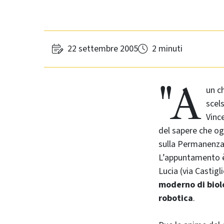
22 settembre 2005
2 minuti
"A
un ch
scel
Vinc
del sapere che ogg
sulla Permanenza d
L’appuntamento è 
Lucia (via Castigl
moderno di biol
robotica
.