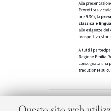
Alla presentazione
Prorettore vicari
ore 9.30), la
pres
classica e lingu
alle esigenze dei 
prospettiva storic
A tutti i parteci
Regione Emilia Ro
consegnata una pub
traduzione) su cui
Locandin
Allegati
Questo sito web utilizz