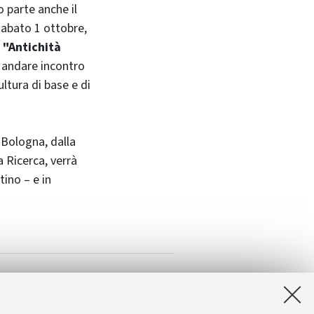
o parte anche il
sabato 1 ottobre,
 "Antichità
e andare incontro
ultura di base e di
 Bologna, dalla
a Ricerca, verrà
tino – e in
nenza del Classico