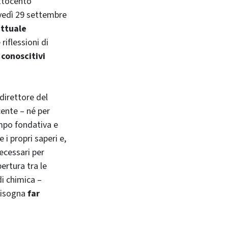
ottocento
ovedì 29 settembre
attuale
riflessioni di
 conoscitivi
 direttore del
cente – né per
empo fondativa e
 i propri saperi e,
necessari per
ertura tra le
di chimica –
 Bisogna
far