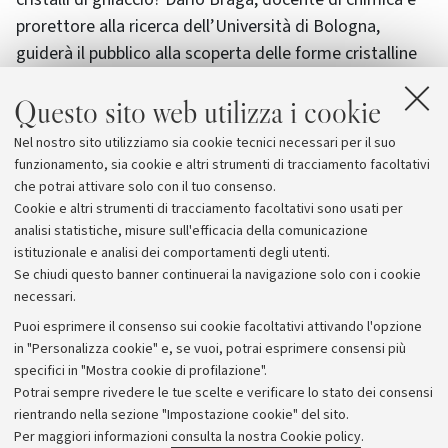
prorettore alla ricerca dell’Università di Bologna,
guiderà il pubblico alla scoperta delle forme cristalline
di alcuni alimenti o farmaci. L'incontro si concluderà poi
Questo sito web utilizza i cookie
con un assaggio di gelati proposti da “La Torinese
1888”, per celebrare in modo gustoso il 2014,
Nel nostro sito utilizziamo sia cookie tecnici necessari per il suo
proclamato dall’Assemblea dell’ONU “Anno
funzionamento, sia cookie e altri strumenti di tracciamento facoltativi
internazionale della Cristallografia”.
che potrai attivare solo con il tuo consenso.
Cookie e altri strumenti di tracciamento facoltativi sono usati per
analisi statistiche, misure sull'efficacia della comunicazione
istituzionale e analisi dei comportamenti degli utenti.
Se chiudi questo banner continuerai la navigazione solo con i cookie
necessari.
Archivio
Puoi esprimere il consenso sui cookie facoltativi attivando l'opzione
in "Personalizza cookie" e, se vuoi, potrai esprimere consensi più
Comunicati stampa
specifici in "Mostra cookie di profilazione".
Redazione
Potrai sempre rivedere le tue scelte e verificare lo stato dei consensi
rientrando nella sezione "Impostazione cookie" del sito.
Rassegna stampa
Per maggiori informazioni
consulta la nostra Cookie policy
.