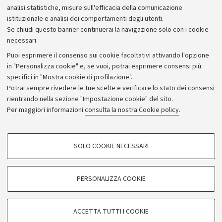
analisi statistiche, misure sull'efficacia della comunicazione
istituzionale e analisi dei comportamenti degli utenti.
Se chiudi questo banner continuerai la navigazione solo con i cookie
necessari.
Archivio
Puoi esprimere il consenso sui cookie facoltativi attivando l'opzione
in "Personalizza cookie" e, se vuoi, potrai esprimere consensi più
Comunicati stampa
specifici in "Mostra cookie di profilazione".
Redazione
Potrai sempre rivedere le tue scelte e verificare lo stato dei consensi
rientrando nella sezione "Impostazione cookie" del sito.
Rassegna stampa
Per maggiori informazioni
consulta la nostra Cookie policy
.
Seguici su:
COOKIE DI PROFILAZIONE - FACOLTATIVI
SOLO COOKIE NECESSARI
Si tratta di cookie utilizzati per analizzare le caratteristiche della navigazione
degli utenti, creare profili in base al loro comportamento sul sito, per analisi
di marketing.
PERSONALIZZA COOKIE
© Copyright 2026 - ALMA MATER STUDIORUM - Università di
Mostra cookie di profilazione
Bologna - Via Zamboni, 33 - 40126 Bologna - PI: 01131710376 -
Google/Youtube Video
CF: 80007010376
COOKIE TECNICI - NECESSARI
ACCETTA TUTTI I COOKIE
Facebook