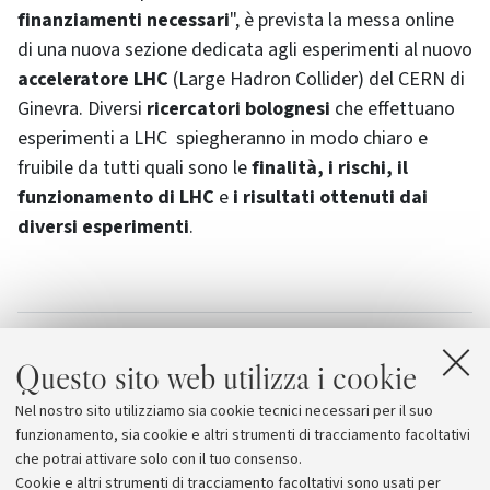
finanziamenti necessari
", è prevista la messa online
di una nuova sezione dedicata agli esperimenti al nuovo
acceleratore LHC
(
Large Hadron Collider
) del CERN di
Ginevra. Diversi
ricercatori bolognesi
che effettuano
esperimenti a LHC spiegheranno in modo chiaro e
fruibile da tutti quali sono le
finalità, i rischi, il
funzionamento di LHC
e
i risultati ottenuti dai
diversi esperimenti
.
Allegati
Questo sito web utilizza i cookie
ScienzaGiovane
Nel nostro sito utilizziamo sia cookie tecnici necessari per il suo
Scuola Superiore di Politiche per la Salute
funzionamento, sia cookie e altri strumenti di tracciamento facoltativi
che potrai attivare solo con il tuo consenso.
Cookie e altri strumenti di tracciamento facoltativi sono usati per