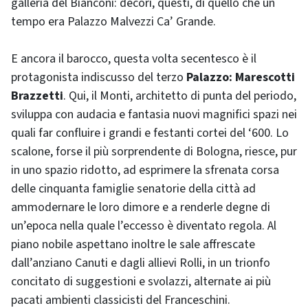
galleria del Bianconi: decori, questi, di quello che un
tempo era Palazzo Malvezzi Ca’ Grande.
E ancora il barocco, questa volta secentesco è il
protagonista indiscusso del terzo
Palazzo: Marescotti
Brazzetti
. Qui, il Monti, architetto di punta del periodo,
sviluppa con audacia e fantasia nuovi magnifici spazi nei
quali far confluire i grandi e festanti cortei del ‘600. Lo
scalone, forse il più sorprendente di Bologna, riesce, pur
in uno spazio ridotto, ad esprimere la sfrenata corsa
delle cinquanta famiglie senatorie della città ad
ammodernare le loro dimore e a renderle degne di
un’epoca nella quale l’eccesso è diventato regola. Al
piano nobile aspettano inoltre le sale affrescate
dall’anziano Canuti e dagli allievi Rolli, in un trionfo
concitato di suggestioni e svolazzi, alternate ai più
pacati ambienti classicisti del Franceschini.