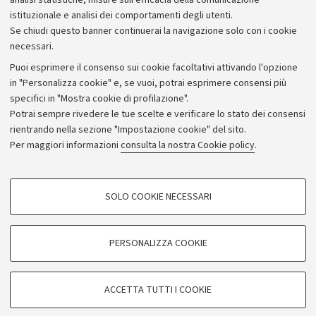
analisi statistiche, misure sull'efficacia della comunicazione
istituzionale e analisi dei comportamenti degli utenti.
Se chiudi questo banner continuerai la navigazione solo con i cookie
necessari.
Archivio
Puoi esprimere il consenso sui cookie facoltativi attivando l'opzione
in "Personalizza cookie" e, se vuoi, potrai esprimere consensi più
Comunicati stampa
specifici in "Mostra cookie di profilazione".
Redazione
Potrai sempre rivedere le tue scelte e verificare lo stato dei consensi
rientrando nella sezione "Impostazione cookie" del sito.
Rassegna stampa
Per maggiori informazioni
consulta la nostra Cookie policy
.
Seguici su:
COOKIE DI PROFILAZIONE - FACOLTATIVI
SOLO COOKIE NECESSARI
Si tratta di cookie utilizzati per analizzare le caratteristiche della navigazione
degli utenti, creare profili in base al loro comportamento sul sito, per analisi
di marketing.
PERSONALIZZA COOKIE
© Copyright 2026 - ALMA MATER STUDIORUM - Università di
Mostra cookie di profilazione
Bologna - Via Zamboni, 33 - 40126 Bologna - PI: 01131710376 -
Google/Youtube Video
CF: 80007010376
COOKIE TECNICI - NECESSARI
ACCETTA TUTTI I COOKIE
Facebook
Privacy
Note legali
Impostazioni Cookie
Si tratta di cookie tecnici utilizzati, a titolo esemplificativo, per il corretto