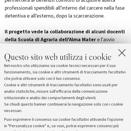
permetterà ai detenuti coinvolti di acquisire abilità
professionali spendibili all'interno del carcere nella fase
detentiva e all'esterno, dopo la scarcerazione.
Il progetto vede la collaborazione di alcuni docenti
della Scuola di Agraria dell'Alma Mater
e l'avvio
dell'attività di impresa all'interno della quale occupare
Questo sito web utilizza i cookie
detenuti per la produzione agricola di piante
tradizionali e aromatiche destinata al consumo interno
Nel nostro sito utilizziamo sia cookie tecnici necessari per il suo
ed alla vendita sul mercato. Tutte le coltivazioni
funzionamento, sia cookie e altri strumenti di tracciamento facoltativi
avranno certificazione biologica.
che potrai attivare solo con il tuo consenso.
Cookie e altri strumenti di tracciamento facoltativi sono usati per
analisi statistiche, misure sull'efficacia della comunicazione
istituzionale e analisi dei comportamenti degli utenti.
Se chiudi questo banner continuerai la navigazione solo con i cookie
necessari.
Archivio
Puoi esprimere il consenso sui cookie facoltativi attivando l'opzione
in "Personalizza cookie" e, se vuoi, potrai esprimere consensi più
Comunicati stampa